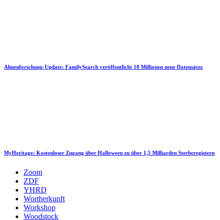
Ahnenforschung-Update: FamilySearch veröffentlicht 18 Millionen neue Datensätze
MyHeritage: Kostenloser Zugang über Halloween zu über 1,5 Milliarden Sterberegistern
Zoom
ZDF
YHRD
Wortherkunft
Workshop
Woodstock