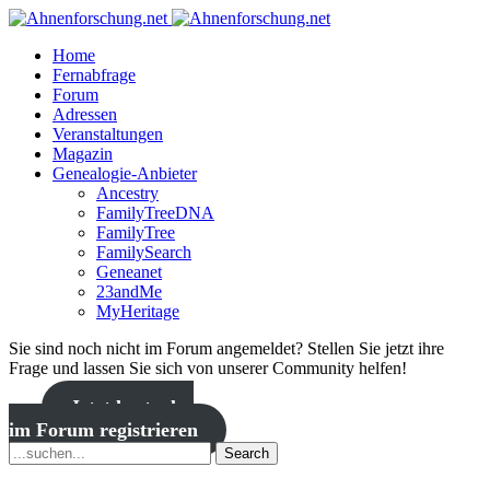
Home
Fernabfrage
Forum
Adressen
Veranstaltungen
Magazin
Genealogie-Anbieter
Ancestry
FamilyTreeDNA
FamilyTree
FamilySearch
Geneanet
23andMe
MyHeritage
Sie sind noch nicht im Forum angemeldet? Stellen Sie jetzt ihre
Frage und lassen Sie sich von unserer Community helfen!
Jetzt kostenlos
im Forum registrieren
Search