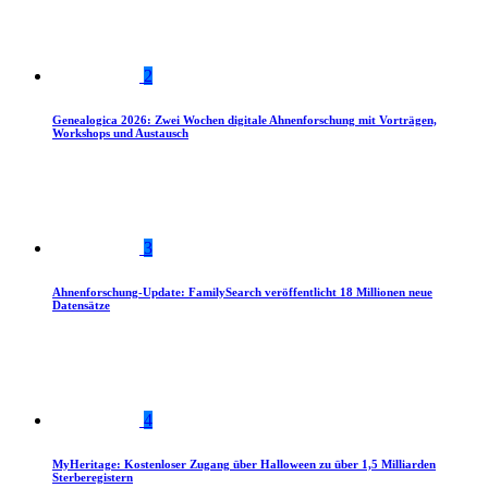
2
Genealogica 2026: Zwei Wochen digitale Ahnenforschung mit Vorträgen,
Workshops und Austausch
3
Ahnenforschung-Update: FamilySearch veröffentlicht 18 Millionen neue
Datensätze
4
MyHeritage: Kostenloser Zugang über Halloween zu über 1,5 Milliarden
Sterberegistern