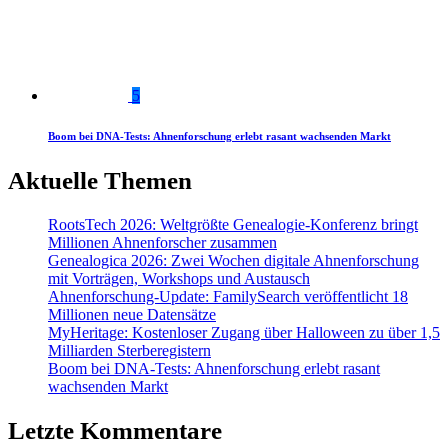
5
Boom bei DNA-Tests: Ahnenforschung erlebt rasant wachsenden Markt
Aktuelle Themen
RootsTech 2026: Weltgrößte Genealogie-Konferenz bringt
Millionen Ahnenforscher zusammen
Genealogica 2026: Zwei Wochen digitale Ahnenforschung
mit Vorträgen, Workshops und Austausch
Ahnenforschung-Update: FamilySearch veröffentlicht 18
Millionen neue Datensätze
MyHeritage: Kostenloser Zugang über Halloween zu über 1,5
Milliarden Sterberegistern
Boom bei DNA-Tests: Ahnenforschung erlebt rasant
wachsenden Markt
Letzte Kommentare