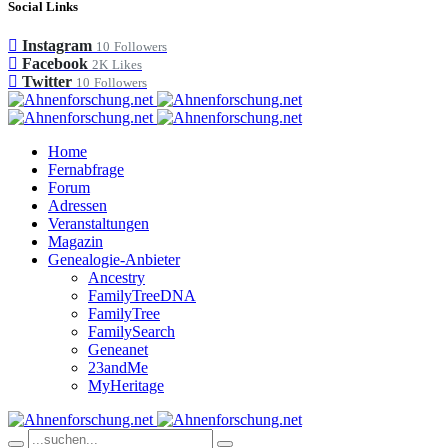
Social Links
Instagram
10
Followers
Facebook
2K
Likes
Twitter
10
Followers
Home
Fernabfrage
Forum
Adressen
Veranstaltungen
Magazin
Genealogie-Anbieter
Ancestry
FamilyTreeDNA
FamilyTree
FamilySearch
Geneanet
23andMe
MyHeritage