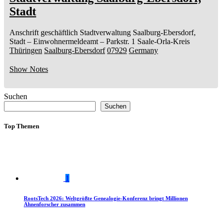
Stadt
Anschrift geschäftlich
Stadtverwaltung Saalburg-Ebersdorf,
Stadt
– Einwohnermeldeamt –
Parkstr. 1
Saale-Orla-Kreis
Thüringen
Saalburg-Ebersdorf
07929
Germany
Show Notes
Suchen
Suchen
Top Themen
1
RootsTech 2026: Weltgrößte Genealogie-Konferenz bringt Millionen
Ahnenforscher zusammen