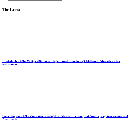
The Latest
RootsTech 2026: Weltgrößte Genealogie-Konferenz bringt Millionen Ahnenforscher
zusammen
Genealogica 2026: Zwei Wochen digitale Ahnenforschung mit Vorträgen, Workshops und
Austausch