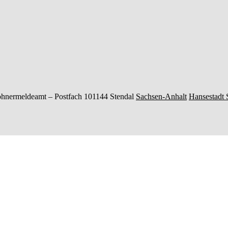
hnermeldeamt –
Postfach 101144
Stendal
Sachsen-Anhalt
Hansestadt 