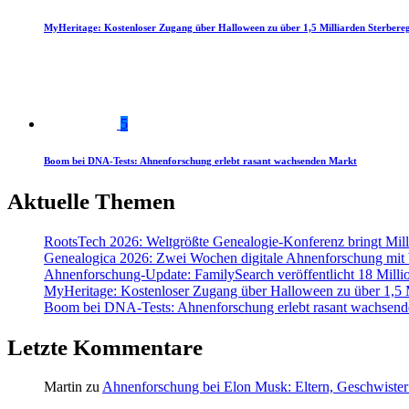
MyHeritage: Kostenloser Zugang über Halloween zu über 1,5 Milliarden Sterbereg
5
Boom bei DNA-Tests: Ahnenforschung erlebt rasant wachsenden Markt
Aktuelle Themen
RootsTech 2026: Weltgrößte Genealogie-Konferenz bringt Mi
Genealogica 2026: Zwei Wochen digitale Ahnenforschung mit
Ahnenforschung-Update: FamilySearch veröffentlicht 18 Milli
MyHeritage: Kostenloser Zugang über Halloween zu über 1,5 Mi
Boom bei DNA-Tests: Ahnenforschung erlebt rasant wachsend
Letzte Kommentare
Martin
zu
Ahnenforschung bei Elon Musk: Eltern, Geschwister