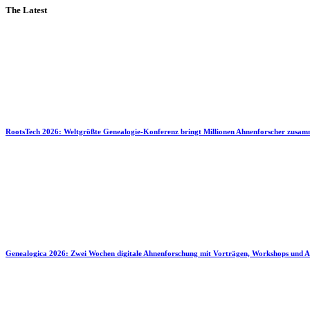
The Latest
RootsTech 2026: Weltgrößte Genealogie-Konferenz bringt Millionen Ahnenforscher zusa
Genealogica 2026: Zwei Wochen digitale Ahnenforschung mit Vorträgen, Workshops und A