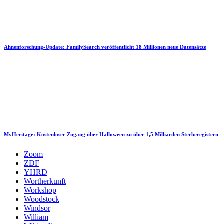
Ahnenforschung-Update: FamilySearch veröffentlicht 18 Millionen neue Datensätze
MyHeritage: Kostenloser Zugang über Halloween zu über 1,5 Milliarden Sterberegistern
Zoom
ZDF
YHRD
Wortherkunft
Workshop
Woodstock
Windsor
William