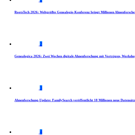
RootsTech 2026: Weltgrößte Genealogie-Konferenz bringt Millionen Ahnenforsch
2
Genealogica 2026: Zwei Wochen digitale Ahnenforschung mit Vorträgen, Worksho
3
Ahnenforschung-Update: FamilySearch veröffentlicht 18 Millionen neue Datensätz
4