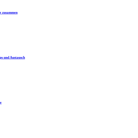
er zusammen
ps und Austausch
e