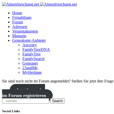
Home
Fernabfrage
Forum
Adressen
Veranstaltungen
Magazin
Genealogie-Anbieter
Ancestry
FamilyTreeDNA
FamilyTree
FamilySearch
Geneanet
23andMe
MyHeritage
Sie sind noch nicht im Forum angemeldet? Stellen Sie jetzt ihre Frag
Jetzt kostenlos
im Forum registrieren
Search
Social Links