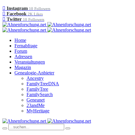
Instagram
10
Followers
Facebook
2K
Likes
Twitter
10
Followers
Home
Fernabfrage
Forum
Adressen
Veranstaltungen
Magazin
Genealogie-Anbieter
Ancestry
FamilyTreeDNA
FamilyTree
FamilySearch
Geneanet
23andMe
MyHeritage