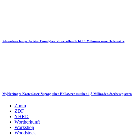
Ahnenforschung-Update: FamilySearch veröffentlicht 18 Millionen neue Datensätze
MyHeritage: Kostenloser Zugang über Halloween zu über 1,5 Milliarden Sterberegistern
Zoom
ZDF
YHRD
Wortherkunft
Workshop
Woodstock