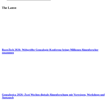
The Latest
RootsTech 2026: Weltgrößte Genealogie-Konferenz bringt Millionen Ahnenforscher
zusammen
Genealogica 2026: Zwei Wochen digitale Ahnenforschung mit Vorträgen, Workshops und
Austausch