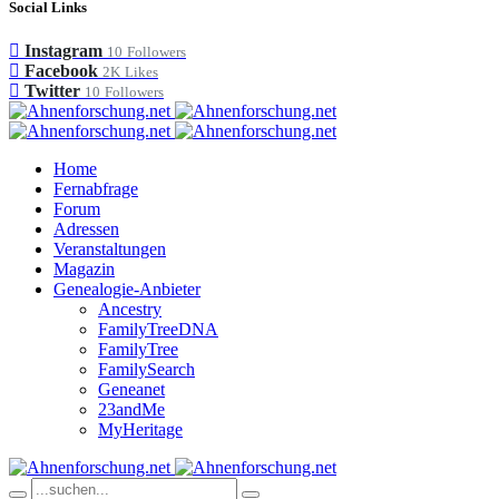
Social Links
Instagram
10
Followers
Facebook
2K
Likes
Twitter
10
Followers
Home
Fernabfrage
Forum
Adressen
Veranstaltungen
Magazin
Genealogie-Anbieter
Ancestry
FamilyTreeDNA
FamilyTree
FamilySearch
Geneanet
23andMe
MyHeritage