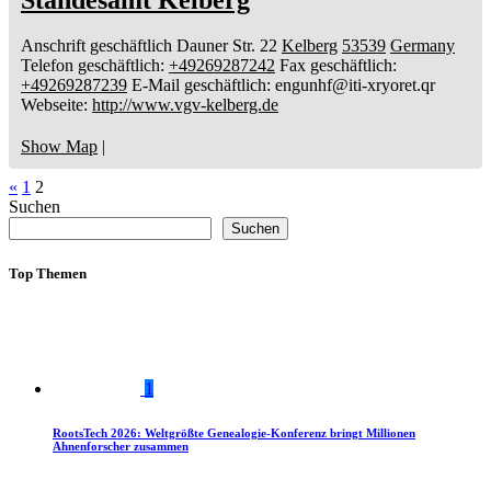
Anschrift geschäftlich
Dauner Str. 22
Kelberg
53539
Germany
Telefon geschäftlich
:
+49269287242
Fax geschäftlich
:
+49269287239
E-Mail geschäftlich
:
engunhf@iti-xryoret.qr
Webseite
:
http://www.vgv-kelberg.de
Show Map
|
Seite
Seite
«
1
2
Suchen
Suchen
Top Themen
1
RootsTech 2026: Weltgrößte Genealogie-Konferenz bringt Millionen
Ahnenforscher zusammen