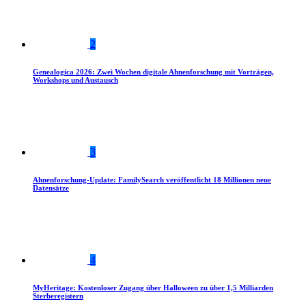
2
Genealogica 2026: Zwei Wochen digitale Ahnenforschung mit Vorträgen,
Workshops und Austausch
3
Ahnenforschung-Update: FamilySearch veröffentlicht 18 Millionen neue
Datensätze
4
MyHeritage: Kostenloser Zugang über Halloween zu über 1,5 Milliarden
Sterberegistern