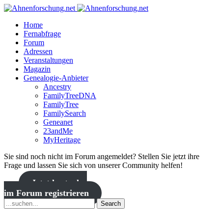
Home
Fernabfrage
Forum
Adressen
Veranstaltungen
Magazin
Genealogie-Anbieter
Ancestry
FamilyTreeDNA
FamilyTree
FamilySearch
Geneanet
23andMe
MyHeritage
Sie sind noch nicht im Forum angemeldet? Stellen Sie jetzt ihre
Frage und lassen Sie sich von unserer Community helfen!
Jetzt kostenlos
im Forum registrieren
Search