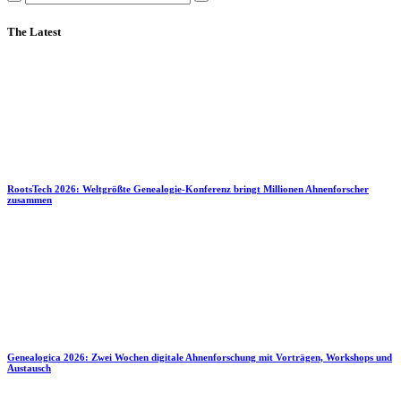
The Latest
RootsTech 2026: Weltgrößte Genealogie-Konferenz bringt Millionen Ahnenforscher
zusammen
Genealogica 2026: Zwei Wochen digitale Ahnenforschung mit Vorträgen, Workshops und
Austausch