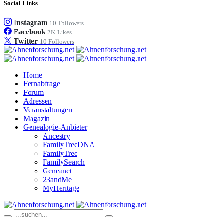
Social Links
Instagram
10
Followers
Facebook
2K
Likes
Twitter
10
Followers
Home
Fernabfrage
Forum
Adressen
Veranstaltungen
Magazin
Genealogie-Anbieter
Ancestry
FamilyTreeDNA
FamilyTree
FamilySearch
Geneanet
23andMe
MyHeritage