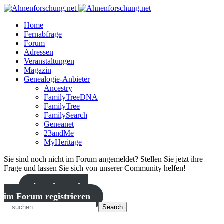
Home
Fernabfrage
Forum
Adressen
Veranstaltungen
Magazin
Genealogie-Anbieter
Ancestry
FamilyTreeDNA
FamilyTree
FamilySearch
Geneanet
23andMe
MyHeritage
Sie sind noch nicht im Forum angemeldet? Stellen Sie jetzt ihre
Frage und lassen Sie sich von unserer Community helfen!
Jetzt kostenlos
im Forum registrieren
Search