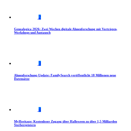
2
Genealogica 2026: Zwei Wochen digitale Ahnenforschung mit Vorträgen,
Workshops und Austausch
3
Ahnenforschung-Update: FamilySearch veröffentlicht 18 Millionen neue
Datensätze
4
MyHeritage: Kostenloser Zugang über Halloween zu über 1,5 Milliarden
Sterberegistern