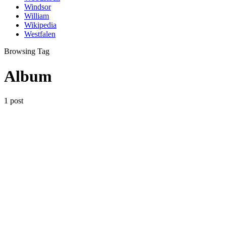
Windsor
William
Wikipedia
Westfalen
Browsing Tag
Album
1 post