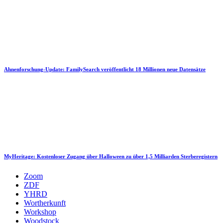
Ahnenforschung-Update: FamilySearch veröffentlicht 18 Millionen neue Datensätze
MyHeritage: Kostenloser Zugang über Halloween zu über 1,5 Milliarden Sterberegistern
Zoom
ZDF
YHRD
Wortherkunft
Workshop
Woodstock