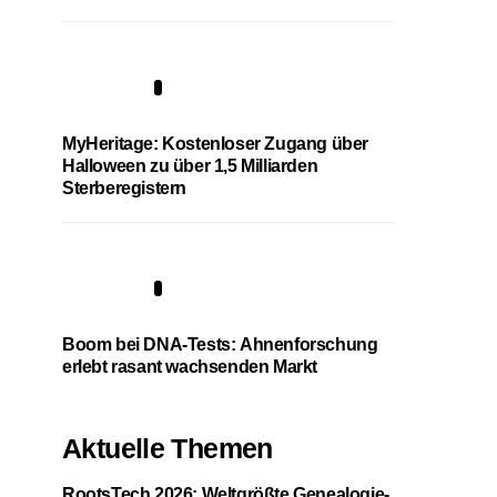
4
MyHeritage: Kostenloser Zugang über
Halloween zu über 1,5 Milliarden
Sterberegistern
5
Boom bei DNA-Tests: Ahnenforschung
erlebt rasant wachsenden Markt
Aktuelle Themen
RootsTech 2026: Weltgrößte Genealogie-