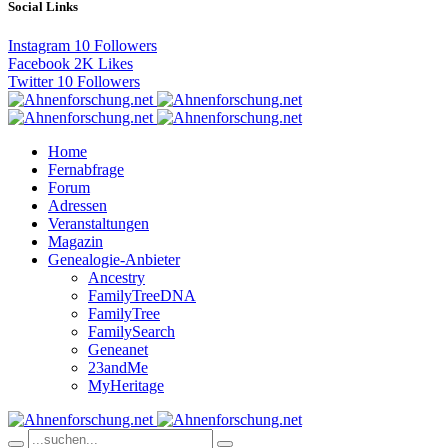
Social Links
Instagram
10
Followers
Facebook
2K
Likes
Twitter
10
Followers
Home
Fernabfrage
Forum
Adressen
Veranstaltungen
Magazin
Genealogie-Anbieter
Ancestry
FamilyTreeDNA
FamilyTree
FamilySearch
Geneanet
23andMe
MyHeritage