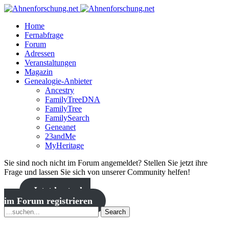
Home
Fernabfrage
Forum
Adressen
Veranstaltungen
Magazin
Genealogie-Anbieter
Ancestry
FamilyTreeDNA
FamilyTree
FamilySearch
Geneanet
23andMe
MyHeritage
Sie sind noch nicht im Forum angemeldet? Stellen Sie jetzt ihre
Frage und lassen Sie sich von unserer Community helfen!
Jetzt kostenlos
im Forum registrieren
Search