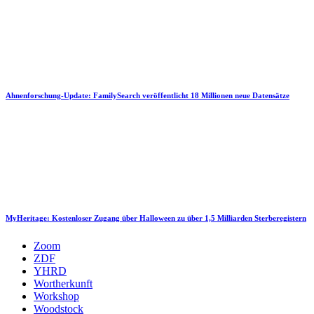
Ahnenforschung-Update: FamilySearch veröffentlicht 18 Millionen neue Datensätze
MyHeritage: Kostenloser Zugang über Halloween zu über 1,5 Milliarden Sterberegistern
Zoom
ZDF
YHRD
Wortherkunft
Workshop
Woodstock