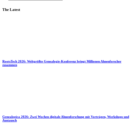
The Latest
RootsTech 2026: Weltgrößte Genealogie-Konferenz bringt Millionen Ahnenforscher
zusammen
Genealogica 2026: Zwei Wochen digitale Ahnenforschung mit Vorträgen, Workshops und
Austausch