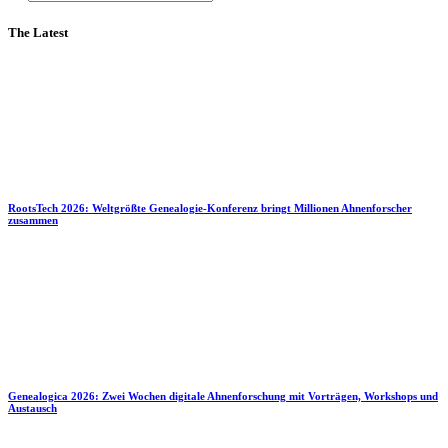
The Latest
RootsTech 2026: Weltgrößte Genealogie-Konferenz bringt Millionen Ahnenforscher
zusammen
Genealogica 2026: Zwei Wochen digitale Ahnenforschung mit Vorträgen, Workshops und
Austausch