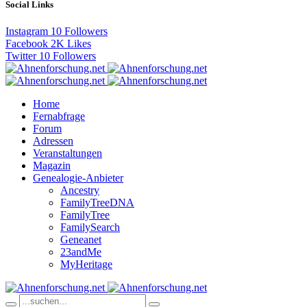
Social Links
Instagram
10
Followers
Facebook
2K
Likes
Twitter
10
Followers
Home
Fernabfrage
Forum
Adressen
Veranstaltungen
Magazin
Genealogie-Anbieter
Ancestry
FamilyTreeDNA
FamilyTree
FamilySearch
Geneanet
23andMe
MyHeritage