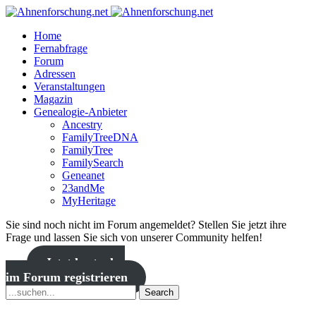
Home
Fernabfrage
Forum
Adressen
Veranstaltungen
Magazin
Genealogie-Anbieter
Ancestry
FamilyTreeDNA
FamilyTree
FamilySearch
Geneanet
23andMe
MyHeritage
Sie sind noch nicht im Forum angemeldet? Stellen Sie jetzt ihre
Frage und lassen Sie sich von unserer Community helfen!
Jetzt kostenlos
im Forum registrieren
Search