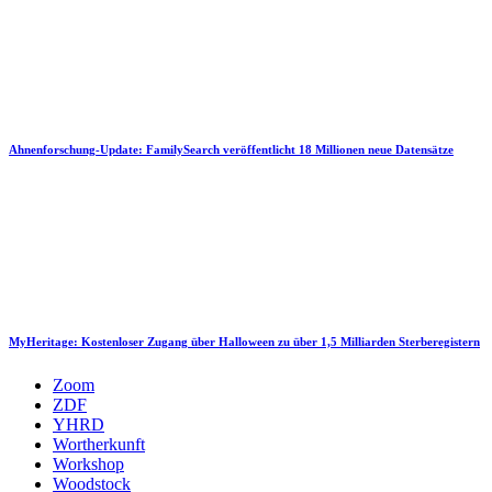
Ahnenforschung-Update: FamilySearch veröffentlicht 18 Millionen neue Datensätze
MyHeritage: Kostenloser Zugang über Halloween zu über 1,5 Milliarden Sterberegistern
Zoom
ZDF
YHRD
Wortherkunft
Workshop
Woodstock