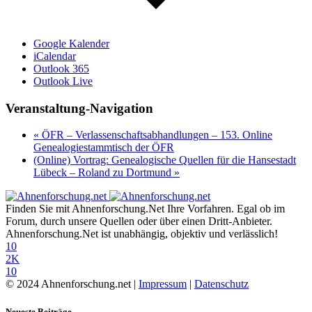
Google Kalender
iCalendar
Outlook 365
Outlook Live
Veranstaltung-Navigation
«
ÖFR – Verlassenschaftsabhandlungen – 153. Online
Genealogiestammtisch der ÖFR
(Online) Vortrag: Genealogische Quellen für die Hansestadt
Lübeck – Roland zu Dortmund
»
Finden Sie mit Ahnenforschung.Net Ihre Vorfahren. Egal ob im
Forum, durch unsere Quellen oder über einen Dritt-Anbieter.
Ahnenforschung.Net ist unabhängig, objektiv und verlässlich!
10
2K
10
© 2024 Ahnenforschung.net |
Impressum
|
Datenschutz
Neueste Beiträge