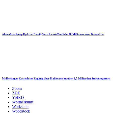
Ahnenforschung-Update: FamilySearch veröffentlicht 18 Millionen neue Datensätze
MyHeritage: Kostenloser Zugang über Halloween zu über 1,5 Milliarden Sterberegistern
Zoom
ZDF
YHRD
Wortherkunft
Workshop
Woodstock