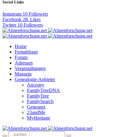
Social Links
Instagram
10
Followers
Facebook
2K
Likes
Twitter
10
Followers
Home
Fernabfrage
Forum
Adressen
Veranstaltungen
Magazin
Genealogie-Anbieter
Ancestry
FamilyTreeDNA
FamilyTree
FamilySearch
Geneanet
23andMe
MyHeritage