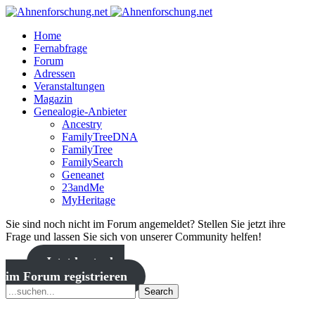
Home
Fernabfrage
Forum
Adressen
Veranstaltungen
Magazin
Genealogie-Anbieter
Ancestry
FamilyTreeDNA
FamilyTree
FamilySearch
Geneanet
23andMe
MyHeritage
Sie sind noch nicht im Forum angemeldet? Stellen Sie jetzt ihre
Frage und lassen Sie sich von unserer Community helfen!
Jetzt kostenlos
im Forum registrieren
Search