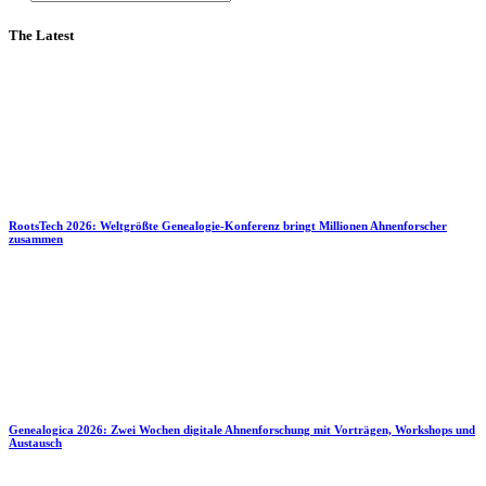
The Latest
RootsTech 2026: Weltgrößte Genealogie-Konferenz bringt Millionen Ahnenforscher
zusammen
Genealogica 2026: Zwei Wochen digitale Ahnenforschung mit Vorträgen, Workshops und
Austausch