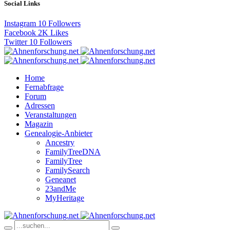
Social Links
Instagram
10
Followers
Facebook
2K
Likes
Twitter
10
Followers
Home
Fernabfrage
Forum
Adressen
Veranstaltungen
Magazin
Genealogie-Anbieter
Ancestry
FamilyTreeDNA
FamilyTree
FamilySearch
Geneanet
23andMe
MyHeritage