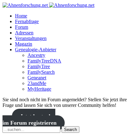
Home
Fernabfrage
Forum
Adressen
Veranstaltungen
Magazin
Genealogie-Anbieter
Ancestry
FamilyTreeDNA
FamilyTree
FamilySearch
Geneanet
23andMe
MyHeritage
Sie sind noch nicht im Forum angemeldet? Stellen Sie jetzt ihre
Frage und lassen Sie sich von unserer Community helfen!
Jetzt kostenlos
im Forum registrieren
Search