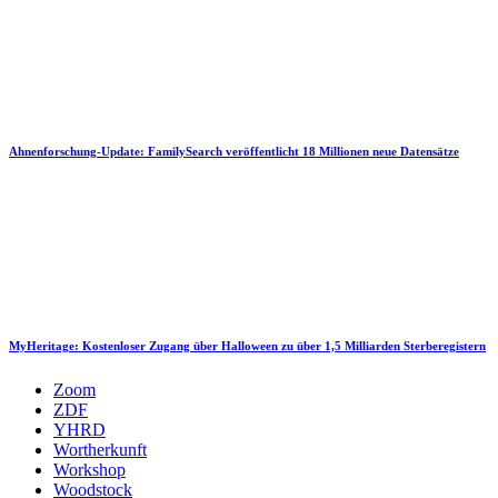
Ahnenforschung-Update: FamilySearch veröffentlicht 18 Millionen neue Datensätze
MyHeritage: Kostenloser Zugang über Halloween zu über 1,5 Milliarden Sterberegistern
Zoom
ZDF
YHRD
Wortherkunft
Workshop
Woodstock