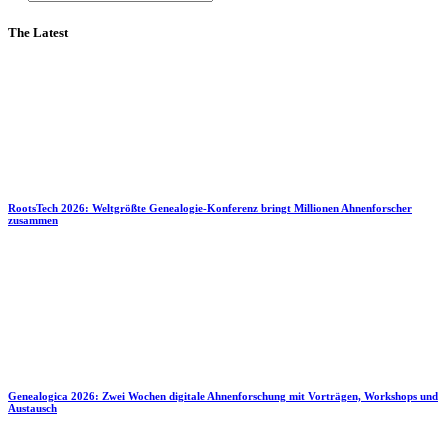
The Latest
RootsTech 2026: Weltgrößte Genealogie-Konferenz bringt Millionen Ahnenforscher
zusammen
Genealogica 2026: Zwei Wochen digitale Ahnenforschung mit Vorträgen, Workshops und
Austausch