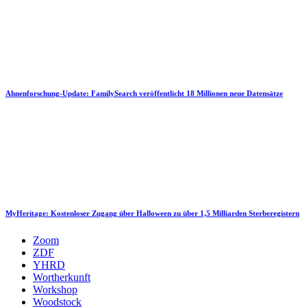
Ahnenforschung-Update: FamilySearch veröffentlicht 18 Millionen neue Datensätze
MyHeritage: Kostenloser Zugang über Halloween zu über 1,5 Milliarden Sterberegistern
Zoom
ZDF
YHRD
Wortherkunft
Workshop
Woodstock