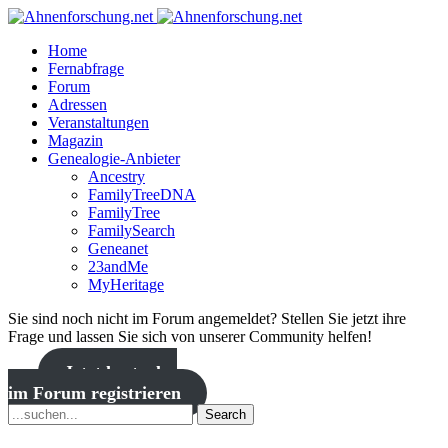
Home
Fernabfrage
Forum
Adressen
Veranstaltungen
Magazin
Genealogie-Anbieter
Ancestry
FamilyTreeDNA
FamilyTree
FamilySearch
Geneanet
23andMe
MyHeritage
Sie sind noch nicht im Forum angemeldet? Stellen Sie jetzt ihre
Frage und lassen Sie sich von unserer Community helfen!
Jetzt kostenlos
im Forum registrieren
Search