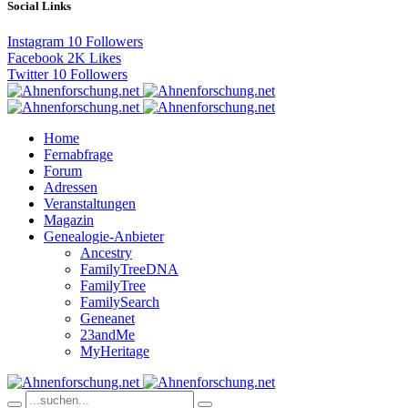
Social Links
Instagram
10
Followers
Facebook
2K
Likes
Twitter
10
Followers
Home
Fernabfrage
Forum
Adressen
Veranstaltungen
Magazin
Genealogie-Anbieter
Ancestry
FamilyTreeDNA
FamilyTree
FamilySearch
Geneanet
23andMe
MyHeritage