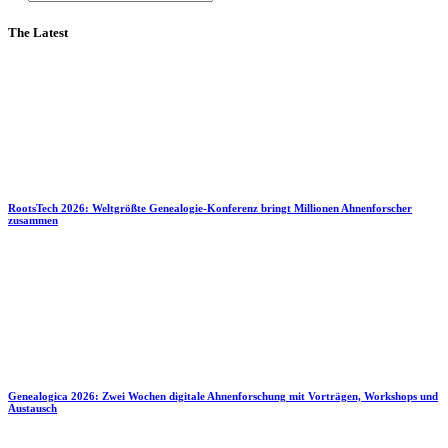
The Latest
RootsTech 2026: Weltgrößte Genealogie-Konferenz bringt Millionen Ahnenforscher
zusammen
Genealogica 2026: Zwei Wochen digitale Ahnenforschung mit Vorträgen, Workshops und
Austausch