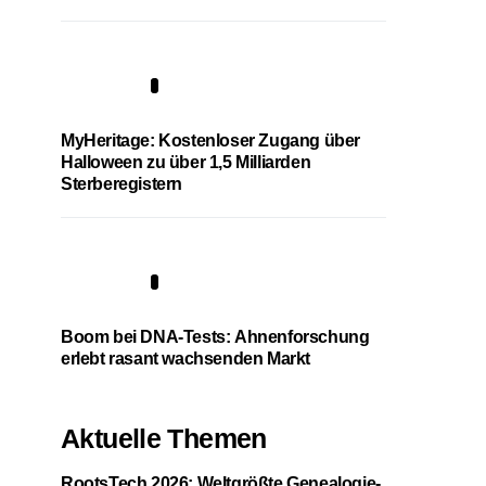
4
MyHeritage: Kostenloser Zugang über
Halloween zu über 1,5 Milliarden
Sterberegistern
5
Boom bei DNA-Tests: Ahnenforschung
erlebt rasant wachsenden Markt
Aktuelle Themen
RootsTech 2026: Weltgrößte Genealogie-