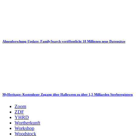
Ahnenforschung-Update: FamilySearch veröffentlicht 18 Millionen neue Datensätze
MyHeritage: Kostenloser Zugang über Halloween zu über 1,5 Milliarden Sterberegistern
Zoom
ZDF
YHRD
Wortherkunft
Workshop
Woodstock