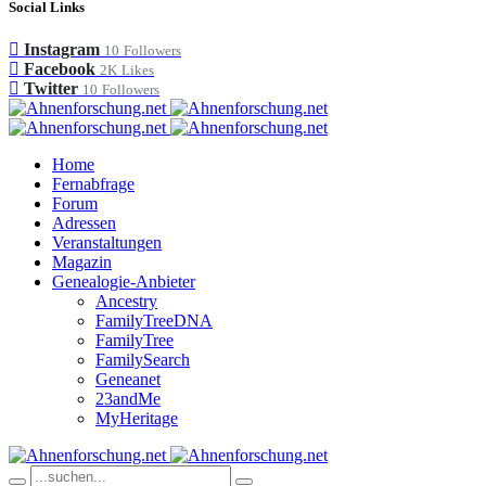
Social Links
Instagram
10
Followers
Facebook
2K
Likes
Twitter
10
Followers
Home
Fernabfrage
Forum
Adressen
Veranstaltungen
Magazin
Genealogie-Anbieter
Ancestry
FamilyTreeDNA
FamilyTree
FamilySearch
Geneanet
23andMe
MyHeritage