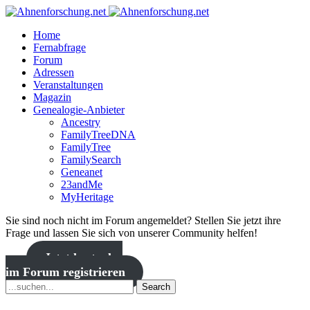
Home
Fernabfrage
Forum
Adressen
Veranstaltungen
Magazin
Genealogie-Anbieter
Ancestry
FamilyTreeDNA
FamilyTree
FamilySearch
Geneanet
23andMe
MyHeritage
Sie sind noch nicht im Forum angemeldet? Stellen Sie jetzt ihre
Frage und lassen Sie sich von unserer Community helfen!
Jetzt kostenlos
im Forum registrieren
Search