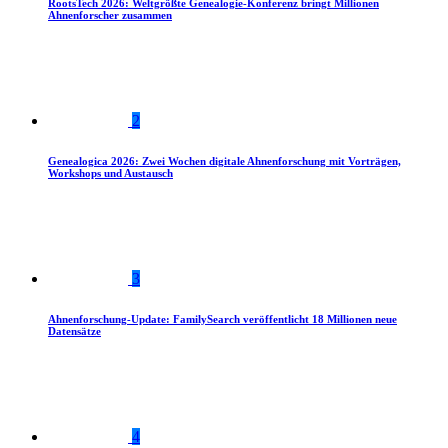
RootsTech 2026: Weltgrößte Genealogie-Konferenz bringt Millionen
Ahnenforscher zusammen
2
Genealogica 2026: Zwei Wochen digitale Ahnenforschung mit Vorträgen,
Workshops und Austausch
3
Ahnenforschung-Update: FamilySearch veröffentlicht 18 Millionen neue
Datensätze
4