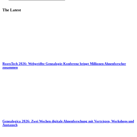
The Latest
RootsTech 2026: Weltgrößte Genealogie-Konferenz bringt Millionen Ahnenforscher
zusammen
Genealogica 2026: Zwei Wochen digitale Ahnenforschung mit Vorträgen, Workshops und
Austausch