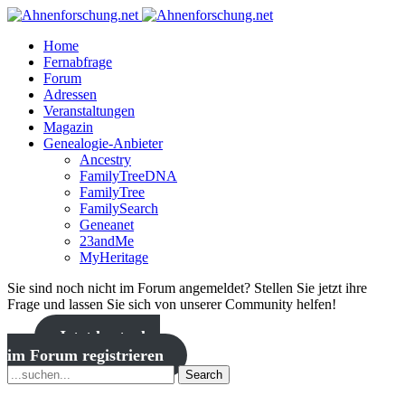
Home
Fernabfrage
Forum
Adressen
Veranstaltungen
Magazin
Genealogie-Anbieter
Ancestry
FamilyTreeDNA
FamilyTree
FamilySearch
Geneanet
23andMe
MyHeritage
Sie sind noch nicht im Forum angemeldet? Stellen Sie jetzt ihre
Frage und lassen Sie sich von unserer Community helfen!
Jetzt kostenlos
im Forum registrieren
Search