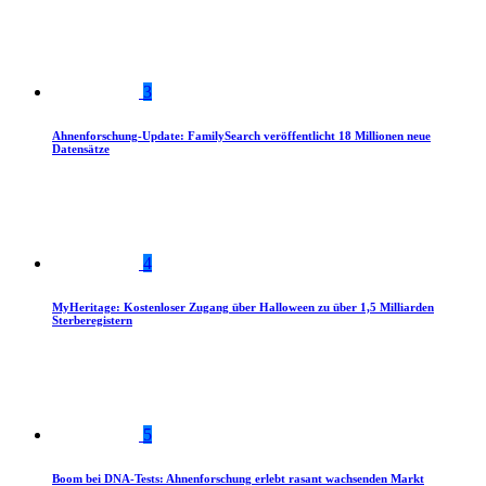
3
Ahnenforschung-Update: FamilySearch veröffentlicht 18 Millionen neue
Datensätze
4
MyHeritage: Kostenloser Zugang über Halloween zu über 1,5 Milliarden
Sterberegistern
5
Boom bei DNA-Tests: Ahnenforschung erlebt rasant wachsenden Markt