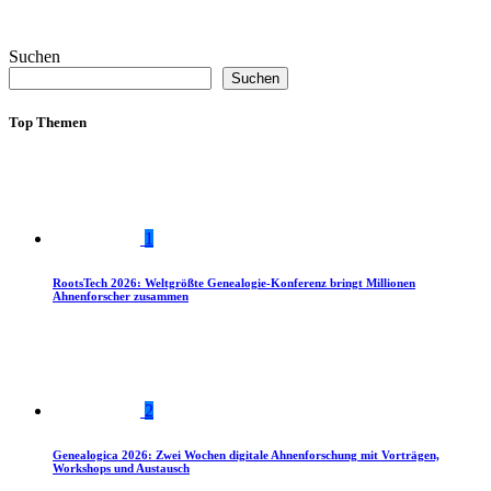
Suchen
Suchen
Top Themen
1
RootsTech 2026: Weltgrößte Genealogie-Konferenz bringt Millionen
Ahnenforscher zusammen
2
Genealogica 2026: Zwei Wochen digitale Ahnenforschung mit Vorträgen,
Workshops und Austausch