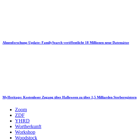
Ahnenforschung-Update: FamilySearch veröffentlicht 18 Millionen neue Datensätze
MyHeritage: Kostenloser Zugang über Halloween zu über 1,5 Milliarden Sterberegistern
Zoom
ZDF
YHRD
Wortherkunft
Workshop
Woodstock