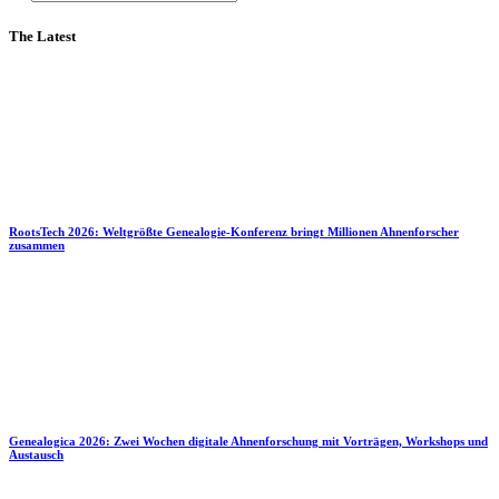
The Latest
RootsTech 2026: Weltgrößte Genealogie-Konferenz bringt Millionen Ahnenforscher
zusammen
Genealogica 2026: Zwei Wochen digitale Ahnenforschung mit Vorträgen, Workshops und
Austausch