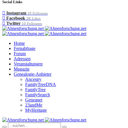
Social Links
Instagram
10
Followers
Facebook
2K
Likes
Twitter
10
Followers
Home
Fernabfrage
Forum
Adressen
Veranstaltungen
Magazin
Genealogie-Anbieter
Ancestry
FamilyTreeDNA
FamilyTree
FamilySearch
Geneanet
23andMe
MyHeritage