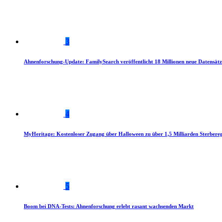
3
Ahnenforschung-Update: FamilySearch veröffentlicht 18 Millionen neue Datensätz
4
MyHeritage: Kostenloser Zugang über Halloween zu über 1,5 Milliarden Sterbereg
5
Boom bei DNA-Tests: Ahnenforschung erlebt rasant wachsenden Markt