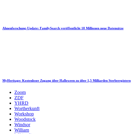
Ahnenforschung-Update: FamilySearch veröffentlicht 18 Millionen neue Datensätze
MyHeritage: Kostenloser Zugang über Halloween zu über 1,5 Milliarden Sterberegistern
Zoom
ZDF
YHRD
Wortherkunft
Workshop
Woodstock
Windsor
William