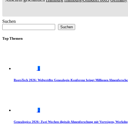
Suchen
Suchen
Top Themen
1
RootsTech 2026: Weltgrößte Genealogie-Konferenz bringt Millionen Ahnenforsch
2
Genealogica 2026: Zwei Wochen digitale Ahnenforschung mit Vorträgen, Worksho