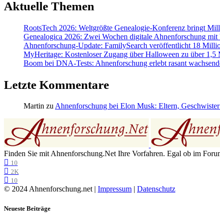
Aktuelle Themen
RootsTech 2026: Weltgrößte Genealogie-Konferenz bringt Mi
Genealogica 2026: Zwei Wochen digitale Ahnenforschung mit
Ahnenforschung-Update: FamilySearch veröffentlicht 18 Milli
MyHeritage: Kostenloser Zugang über Halloween zu über 1,5 Mi
Boom bei DNA-Tests: Ahnenforschung erlebt rasant wachsend
Letzte Kommentare
Martin
zu
Ahnenforschung bei Elon Musk: Eltern, Geschwister
Finden Sie mit Ahnenforschung.Net Ihre Vorfahren. Egal ob im Forum,
10
2K
10
© 2024 Ahnenforschung.net |
Impressum
|
Datenschutz
Neueste Beiträge