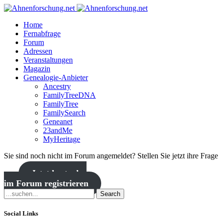
Home
Fernabfrage
Forum
Adressen
Veranstaltungen
Magazin
Genealogie-Anbieter
Ancestry
FamilyTreeDNA
FamilyTree
FamilySearch
Geneanet
23andMe
MyHeritage
Sie sind noch nicht im Forum angemeldet? Stellen Sie jetzt ihre Frag
Jetzt kostenlos
im Forum registrieren
Search
Social Links