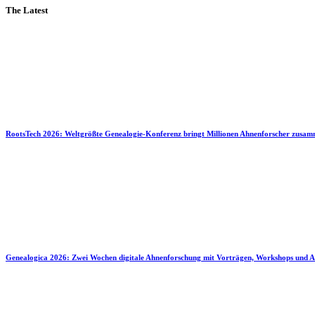
The Latest
RootsTech 2026: Weltgrößte Genealogie-Konferenz bringt Millionen Ahnenforscher zusa
Genealogica 2026: Zwei Wochen digitale Ahnenforschung mit Vorträgen, Workshops und A