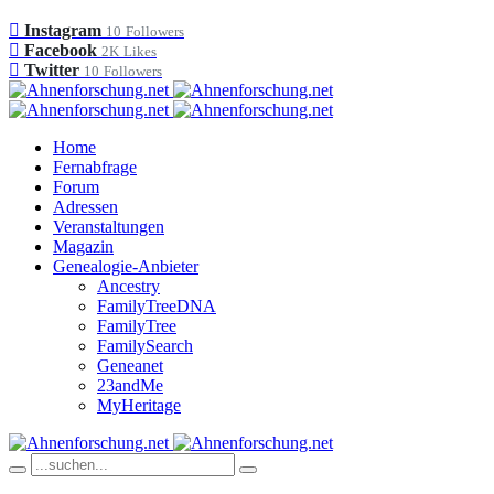
Instagram
10
Followers
Facebook
2K
Likes
Twitter
10
Followers
Home
Fernabfrage
Forum
Adressen
Veranstaltungen
Magazin
Genealogie-Anbieter
Ancestry
FamilyTreeDNA
FamilyTree
FamilySearch
Geneanet
23andMe
MyHeritage