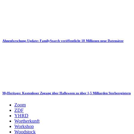
Ahnenforschung-Update: FamilySearch veröffentlicht 18 Millionen neue Datensätze
MyHeritage: Kostenloser Zugang über Halloween zu über 1,5 Milliarden Sterberegistern
Zoom
ZDF
YHRD
Wortherkunft
Workshop
Woodstock