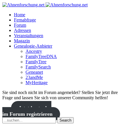
Home
Fernabfrage
Forum
Adressen
Veranstaltungen
Magazin
Genealogie-Anbieter
Ancestry
FamilyTreeDNA
FamilyTree
FamilySearch
Geneanet
23andMe
MyHeritage
Sie sind noch nicht im Forum angemeldet? Stellen Sie jetzt ihre
Frage und lassen Sie sich von unserer Community helfen!
Jetzt kostenlos
im Forum registrieren
Search