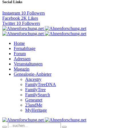
Social Links
Instagram
10
Followers
Facebook
2K
Likes
Twitter
10
Followers
Home
Fernabfrage
Forum
Adressen
Veranstaltungen
Magazin
Genealogie-Anbieter
Ancestry
FamilyTreeDNA
FamilyTree
FamilySearch
Geneanet
23andMe
MyHeritage