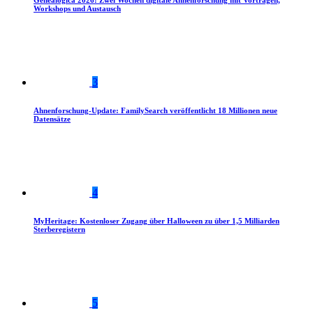
Genealogica 2026: Zwei Wochen digitale Ahnenforschung mit Vorträgen,
Workshops und Austausch
3
Ahnenforschung-Update: FamilySearch veröffentlicht 18 Millionen neue
Datensätze
4
MyHeritage: Kostenloser Zugang über Halloween zu über 1,5 Milliarden
Sterberegistern
5