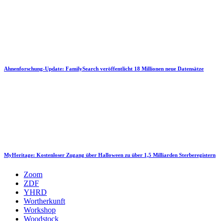
Ahnenforschung-Update: FamilySearch veröffentlicht 18 Millionen neue Datensätze
MyHeritage: Kostenloser Zugang über Halloween zu über 1,5 Milliarden Sterberegistern
Zoom
ZDF
YHRD
Wortherkunft
Workshop
Woodstock