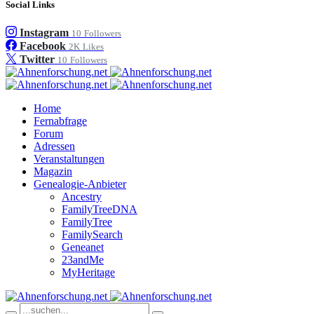
Social Links
Instagram
10
Followers
Facebook
2K
Likes
Twitter
10
Followers
Home
Fernabfrage
Forum
Adressen
Veranstaltungen
Magazin
Genealogie-Anbieter
Ancestry
FamilyTreeDNA
FamilyTree
FamilySearch
Geneanet
23andMe
MyHeritage