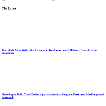
The Latest
RootsTech 2026: Weltgrößte Genealogie-Konferenz bringt Millionen Ahnenforscher
zusammen
Genealogica 2026: Zwei Wochen digitale Ahnenforschung mit Vorträgen, Workshops und
Austausch