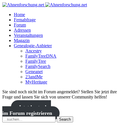
Home
Fernabfrage
Forum
Adressen
Veranstaltungen
Magazin
Genealogie-Anbieter
Ancestry
FamilyTreeDNA
FamilyTree
FamilySearch
Geneanet
23andMe
MyHeritage
Sie sind noch nicht im Forum angemeldet? Stellen Sie jetzt ihre
Frage und lassen Sie sich von unserer Community helfen!
Jetzt kostenlos
im Forum registrieren
Search