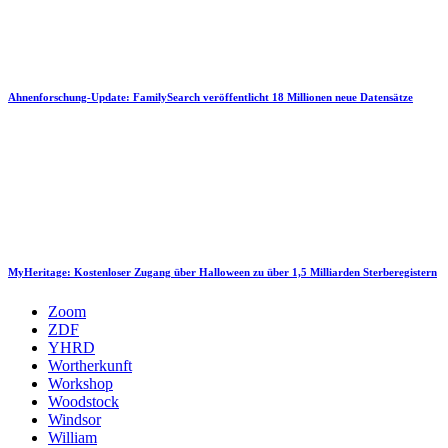
Ahnenforschung-Update: FamilySearch veröffentlicht 18 Millionen neue Datensätze
MyHeritage: Kostenloser Zugang über Halloween zu über 1,5 Milliarden Sterberegistern
Zoom
ZDF
YHRD
Wortherkunft
Workshop
Woodstock
Windsor
William