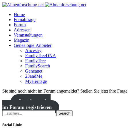
Home
Fernabfrage
Forum
Adressen
Veranstaltungen
Magazin
Genealogie-Anbieter
Ancestry
FamilyTreeDNA
FamilyTree
FamilySearch
Geneanet
23andMe
MyHeritage
Sie sind noch nicht im Forum angemeldet? Stellen Sie jetzt ihre Frag
Jetzt kostenlos
im Forum registrieren
Search
Social Links