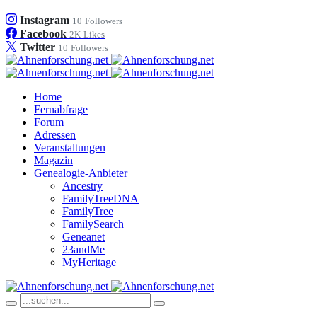
Instagram
10
Followers
Facebook
2K
Likes
Twitter
10
Followers
Home
Fernabfrage
Forum
Adressen
Veranstaltungen
Magazin
Genealogie-Anbieter
Ancestry
FamilyTreeDNA
FamilyTree
FamilySearch
Geneanet
23andMe
MyHeritage