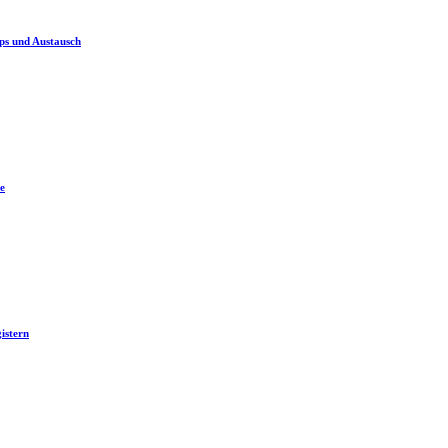
ps und Austausch
e
istern