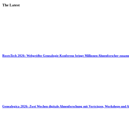
The Latest
RootsTech 2026: Weltgrößte Genealogie-Konferenz bringt Millionen Ahnenforscher zusa
Genealogica 2026: Zwei Wochen digitale Ahnenforschung mit Vorträgen, Workshops und A