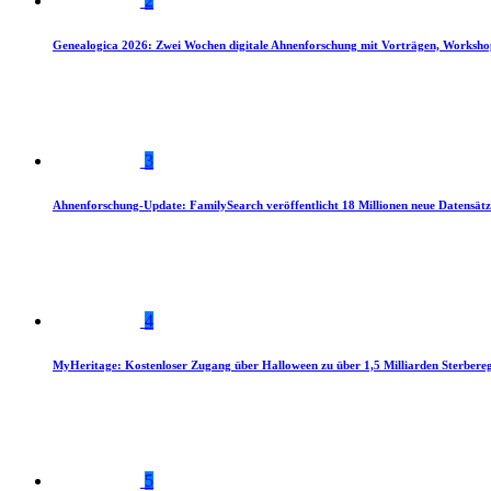
2
Genealogica 2026: Zwei Wochen digitale Ahnenforschung mit Vorträgen, Worksho
3
Ahnenforschung-Update: FamilySearch veröffentlicht 18 Millionen neue Datensätz
4
MyHeritage: Kostenloser Zugang über Halloween zu über 1,5 Milliarden Sterbereg
5