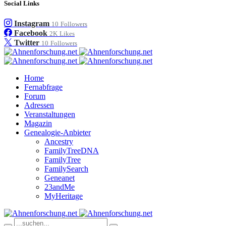
Social Links
Instagram
10
Followers
Facebook
2K
Likes
Twitter
10
Followers
Home
Fernabfrage
Forum
Adressen
Veranstaltungen
Magazin
Genealogie-Anbieter
Ancestry
FamilyTreeDNA
FamilyTree
FamilySearch
Geneanet
23andMe
MyHeritage