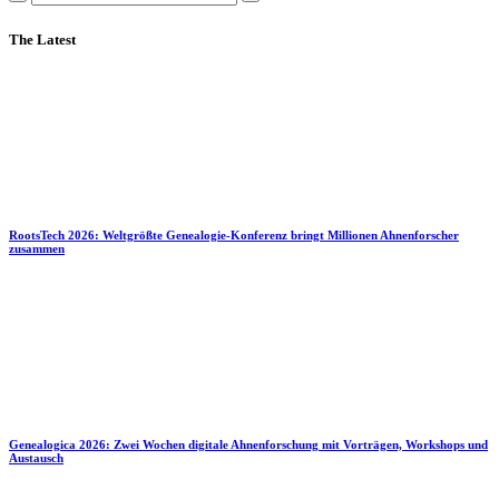
The Latest
RootsTech 2026: Weltgrößte Genealogie-Konferenz bringt Millionen Ahnenforscher
zusammen
Genealogica 2026: Zwei Wochen digitale Ahnenforschung mit Vorträgen, Workshops und
Austausch