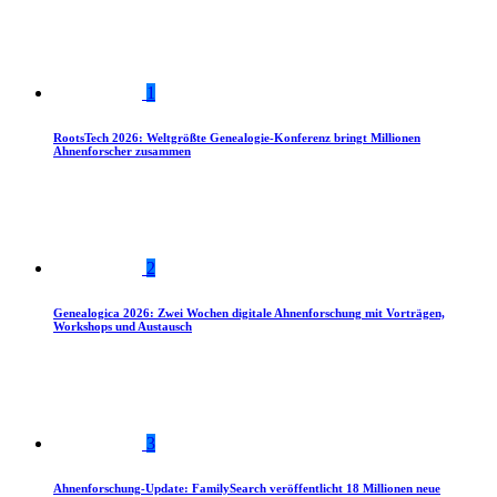
1
RootsTech 2026: Weltgrößte Genealogie-Konferenz bringt Millionen
Ahnenforscher zusammen
2
Genealogica 2026: Zwei Wochen digitale Ahnenforschung mit Vorträgen,
Workshops und Austausch
3
Ahnenforschung-Update: FamilySearch veröffentlicht 18 Millionen neue