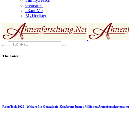
FamilySearch
Geneanet
23andMe
MyHeritage
The Latest
RootsTech 2026: Weltgrößte Genealogie-Konferenz bringt Millionen Ahnenforscher zusa