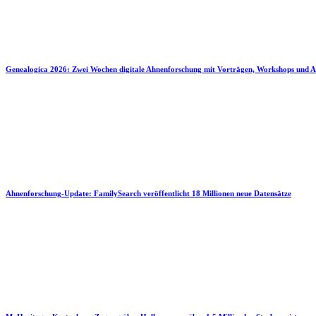
Genealogica 2026: Zwei Wochen digitale Ahnenforschung mit Vorträgen, Workshops und A
Ahnenforschung-Update: FamilySearch veröffentlicht 18 Millionen neue Datensätze