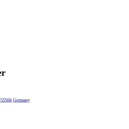
er
55566
Germany