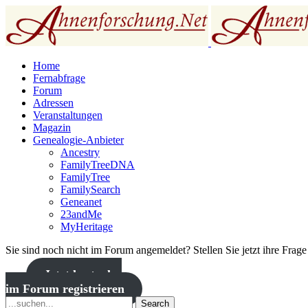
Home
Fernabfrage
Forum
Adressen
Veranstaltungen
Magazin
Genealogie-Anbieter
Ancestry
FamilyTreeDNA
FamilyTree
FamilySearch
Geneanet
23andMe
MyHeritage
Sie sind noch nicht im Forum angemeldet? Stellen Sie jetzt ihre Frag
Jetzt kostenlos
im Forum registrieren
Search