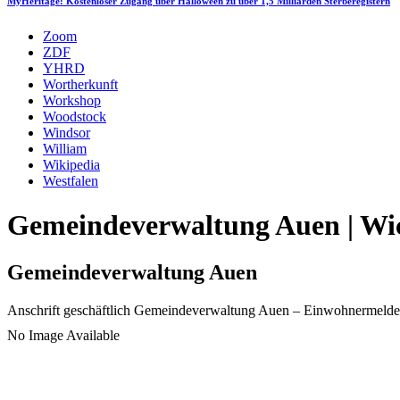
MyHeritage: Kostenloser Zugang über Halloween zu über 1,5 Milliarden Sterberegistern
Zoom
ZDF
YHRD
Wortherkunft
Workshop
Woodstock
Windsor
William
Wikipedia
Westfalen
Gemeindeverwaltung Auen | Wic
Gemeindeverwaltung Auen
Anschrift geschäftlich
Gemeindeverwaltung Auen
– Einwohnermelde
No Image Available