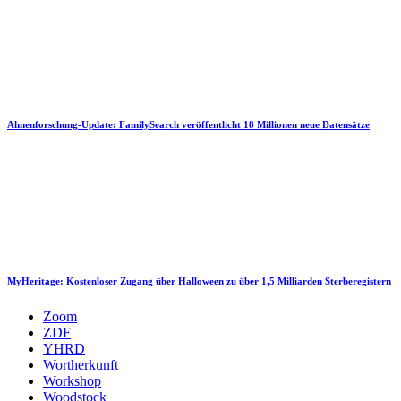
Ahnenforschung-Update: FamilySearch veröffentlicht 18 Millionen neue Datensätze
MyHeritage: Kostenloser Zugang über Halloween zu über 1,5 Milliarden Sterberegistern
Zoom
ZDF
YHRD
Wortherkunft
Workshop
Woodstock