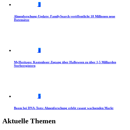
3
Ahnenforschung-Update: FamilySearch veröffentlicht 18 Millionen neue
Datensätze
4
MyHeritage: Kostenloser Zugang über Halloween zu über 1,5 Milliarden
Sterberegistern
5
Boom bei DNA-Tests: Ahnenforschung erlebt rasant wachsenden Markt
Aktuelle Themen