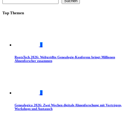
Suchen
Top Themen
1
RootsTech 2026: Weltgrößte Genealogie-Konferenz bringt Millionen
Ahnenforscher zusammen
2
Genealogica 2026: Zwei Wochen digitale Ahnenforschung mit Vorträgen,
Workshops und Austausch