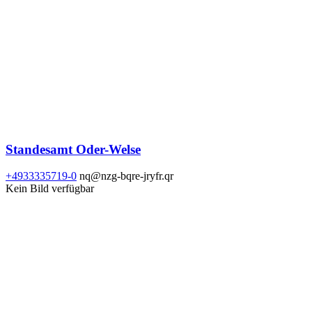
Standesamt Oder-Welse
+4933335719-0
nq@nzg-bqre-jryfr.qr
Kein Bild verfügbar