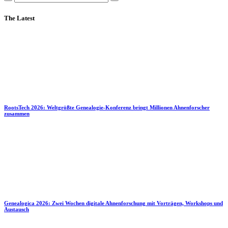
The Latest
RootsTech 2026: Weltgrößte Genealogie-Konferenz bringt Millionen Ahnenforscher
zusammen
Genealogica 2026: Zwei Wochen digitale Ahnenforschung mit Vorträgen, Workshops und
Austausch