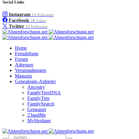
Social Links
Instagram
10
Followers
Facebook
2K
Likes
Twitter
10
Followers
Home
Fernabfrage
Forum
Adressen
Veranstaltungen
Magazin
Genealogie-Anbieter
Ancestry
FamilyTreeDNA
FamilyTree
FamilySearch
Geneanet
23andMe
MyHeritage