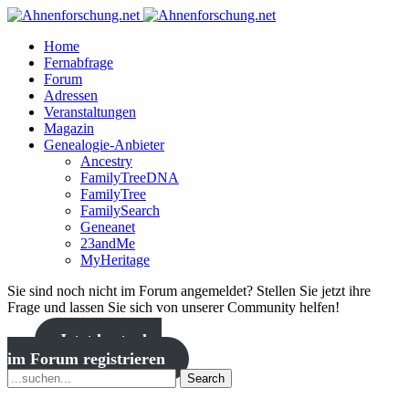
Home
Fernabfrage
Forum
Adressen
Veranstaltungen
Magazin
Genealogie-Anbieter
Ancestry
FamilyTreeDNA
FamilyTree
FamilySearch
Geneanet
23andMe
MyHeritage
Sie sind noch nicht im Forum angemeldet? Stellen Sie jetzt ihre
Frage und lassen Sie sich von unserer Community helfen!
Jetzt kostenlos
im Forum registrieren
Search