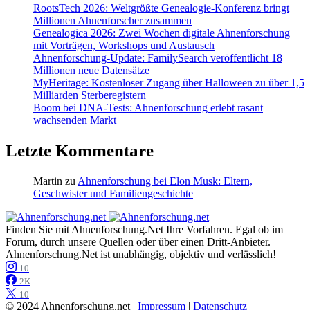
RootsTech 2026: Weltgrößte Genealogie-Konferenz bringt
Millionen Ahnenforscher zusammen
Genealogica 2026: Zwei Wochen digitale Ahnenforschung
mit Vorträgen, Workshops und Austausch
Ahnenforschung-Update: FamilySearch veröffentlicht 18
Millionen neue Datensätze
MyHeritage: Kostenloser Zugang über Halloween zu über 1,5
Milliarden Sterberegistern
Boom bei DNA-Tests: Ahnenforschung erlebt rasant
wachsenden Markt
Letzte Kommentare
Martin
zu
Ahnenforschung bei Elon Musk: Eltern,
Geschwister und Familiengeschichte
Finden Sie mit Ahnenforschung.Net Ihre Vorfahren. Egal ob im
Forum, durch unsere Quellen oder über einen Dritt-Anbieter.
Ahnenforschung.Net ist unabhängig, objektiv und verlässlich!
10
2K
10
© 2024 Ahnenforschung.net |
Impressum
|
Datenschutz