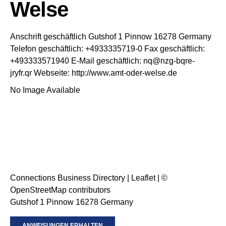
Welse
Anschrift geschäftlich
Gutshof 1
Pinnow
16278
Germany
Telefon geschäftlich
:
+4933335719-0
Fax geschäftlich
:
+493333571940
E-Mail geschäftlich
:
nq@nzg-bqre-
jryfr.qr
Webseite
:
http://www.amt-oder-welse.de
No Image Available
Connections Business Directory
|
Leaflet
| ©
OpenStreetMap
contributors
Gutshof 1 Pinnow 16278 Germany
ANWEISUNGEN ERHALTEN