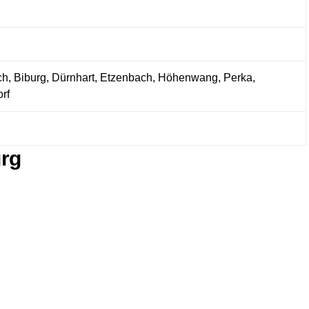
ch, Biburg, Dürnhart, Etzenbach, Höhenwang, Perka,
rf
urg