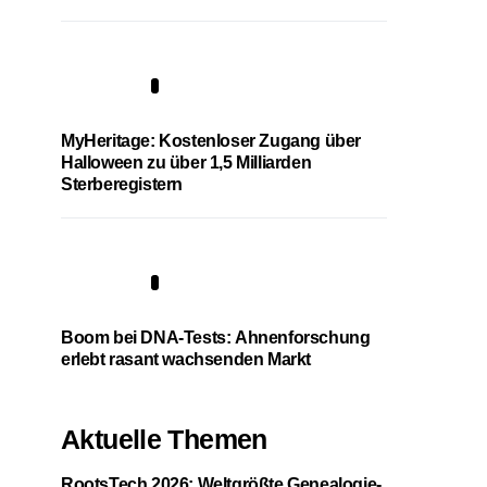
4
MyHeritage: Kostenloser Zugang über
Halloween zu über 1,5 Milliarden
Sterberegistern
5
Boom bei DNA-Tests: Ahnenforschung
erlebt rasant wachsenden Markt
Aktuelle Themen
RootsTech 2026: Weltgrößte Genealogie-