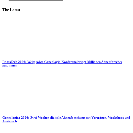
The Latest
RootsTech 2026: Weltgrößte Genealogie-Konferenz bringt Millionen Ahnenforscher
zusammen
Genealogica 2026: Zwei Wochen digitale Ahnenforschung mit Vorträgen, Workshops und
Austausch