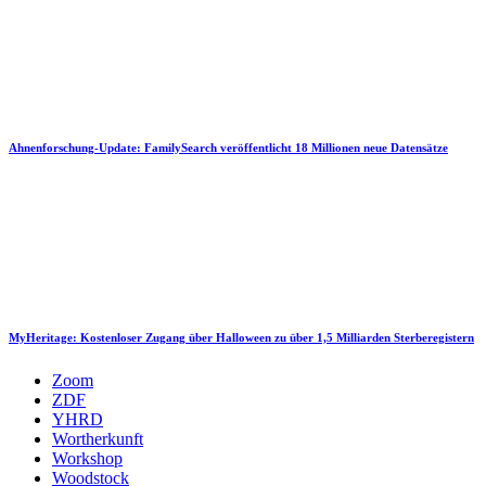
Ahnenforschung-Update: FamilySearch veröffentlicht 18 Millionen neue Datensätze
MyHeritage: Kostenloser Zugang über Halloween zu über 1,5 Milliarden Sterberegistern
Zoom
ZDF
YHRD
Wortherkunft
Workshop
Woodstock