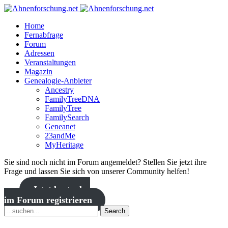
Home
Fernabfrage
Forum
Adressen
Veranstaltungen
Magazin
Genealogie-Anbieter
Ancestry
FamilyTreeDNA
FamilyTree
FamilySearch
Geneanet
23andMe
MyHeritage
Sie sind noch nicht im Forum angemeldet? Stellen Sie jetzt ihre
Frage und lassen Sie sich von unserer Community helfen!
Jetzt kostenlos
im Forum registrieren
Search