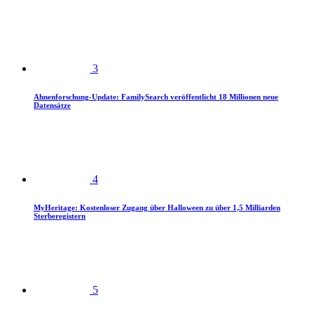
3
Ahnenforschung-Update: FamilySearch veröffentlicht 18 Millionen neue
Datensätze
4
MyHeritage: Kostenloser Zugang über Halloween zu über 1,5 Milliarden
Sterberegistern
5