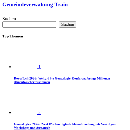
Gemeindeverwaltung Train
Suchen
Suchen
Top Themen
1
RootsTech 2026: Weltgrößte Genealogie-Konferenz bringt Millionen
Ahnenforscher zusammen
2
Genealogica 2026: Zwei Wochen digitale Ahnenforschung mit Vorträgen,
Workshops und Austausch