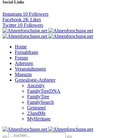
Social Links
Instagram
10
Followers
Facebook
2K
Likes
Twitter
10
Followers
Home
Fernabfrage
Forum
Adressen
Veranstaltungen
Magazin
Genealogie-Anbieter
Ancestry
FamilyTreeDNA
FamilyTree
FamilySearch
Geneanet
23andMe
MyHeritage