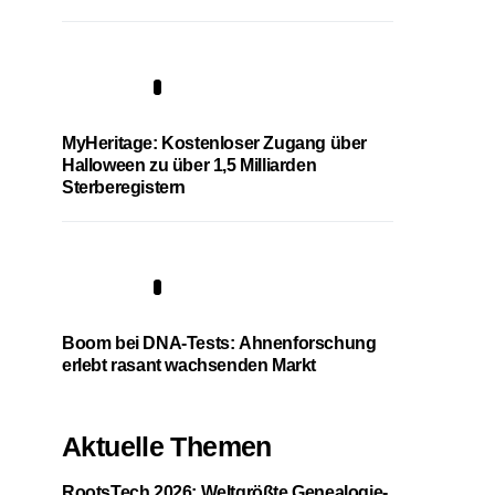
4
MyHeritage: Kostenloser Zugang über
Halloween zu über 1,5 Milliarden
Sterberegistern
5
Boom bei DNA-Tests: Ahnenforschung
erlebt rasant wachsenden Markt
Aktuelle Themen
RootsTech 2026: Weltgrößte Genealogie-