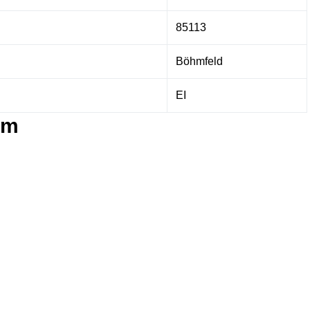
85113
Böhmfeld
EI
im