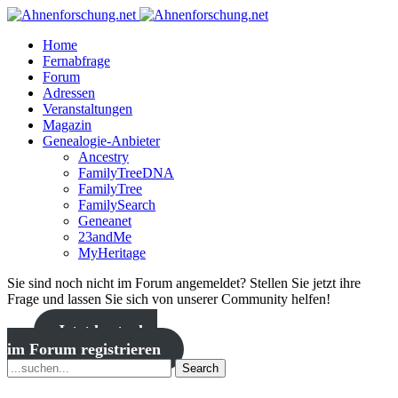
Home
Fernabfrage
Forum
Adressen
Veranstaltungen
Magazin
Genealogie-Anbieter
Ancestry
FamilyTreeDNA
FamilyTree
FamilySearch
Geneanet
23andMe
MyHeritage
Sie sind noch nicht im Forum angemeldet? Stellen Sie jetzt ihre
Frage und lassen Sie sich von unserer Community helfen!
Jetzt kostenlos
im Forum registrieren
Search