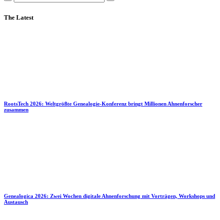
The Latest
RootsTech 2026: Weltgrößte Genealogie-Konferenz bringt Millionen Ahnenforscher
zusammen
Genealogica 2026: Zwei Wochen digitale Ahnenforschung mit Vorträgen, Workshops und
Austausch