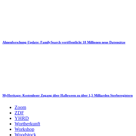
Ahnenforschung-Update: FamilySearch veröffentlicht 18 Millionen neue Datensätze
MyHeritage: Kostenloser Zugang über Halloween zu über 1,5 Milliarden Sterberegistern
Zoom
ZDF
YHRD
Wortherkunft
Workshop
Woodstock