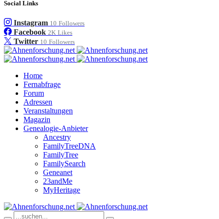
Social Links
Instagram
10
Followers
Facebook
2K
Likes
Twitter
10
Followers
Home
Fernabfrage
Forum
Adressen
Veranstaltungen
Magazin
Genealogie-Anbieter
Ancestry
FamilyTreeDNA
FamilyTree
FamilySearch
Geneanet
23andMe
MyHeritage