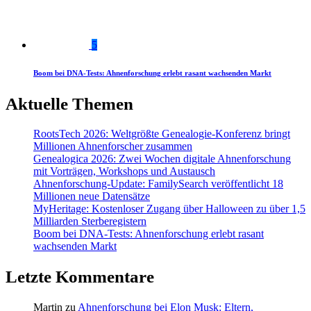
5
Boom bei DNA-Tests: Ahnenforschung erlebt rasant wachsenden Markt
Aktuelle Themen
RootsTech 2026: Weltgrößte Genealogie-Konferenz bringt
Millionen Ahnenforscher zusammen
Genealogica 2026: Zwei Wochen digitale Ahnenforschung
mit Vorträgen, Workshops und Austausch
Ahnenforschung-Update: FamilySearch veröffentlicht 18
Millionen neue Datensätze
MyHeritage: Kostenloser Zugang über Halloween zu über 1,5
Milliarden Sterberegistern
Boom bei DNA-Tests: Ahnenforschung erlebt rasant
wachsenden Markt
Letzte Kommentare
Martin
zu
Ahnenforschung bei Elon Musk: Eltern,