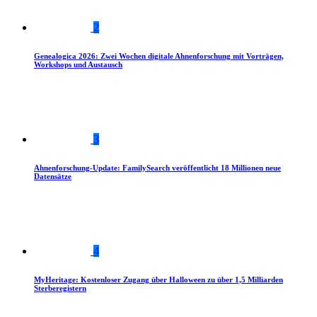
2
Genealogica 2026: Zwei Wochen digitale Ahnenforschung mit Vorträgen,
Workshops und Austausch
3
Ahnenforschung-Update: FamilySearch veröffentlicht 18 Millionen neue
Datensätze
4
MyHeritage: Kostenloser Zugang über Halloween zu über 1,5 Milliarden
Sterberegistern