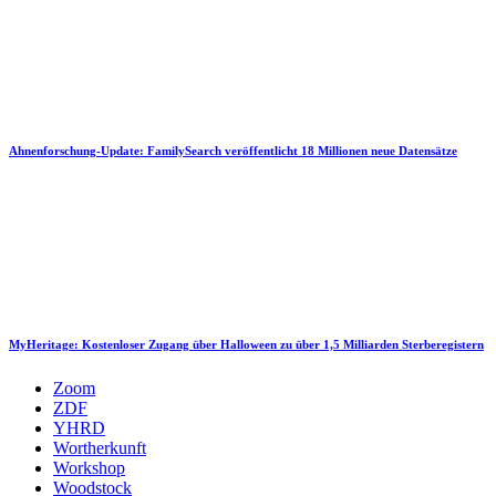
Ahnenforschung-Update: FamilySearch veröffentlicht 18 Millionen neue Datensätze
MyHeritage: Kostenloser Zugang über Halloween zu über 1,5 Milliarden Sterberegistern
Zoom
ZDF
YHRD
Wortherkunft
Workshop
Woodstock