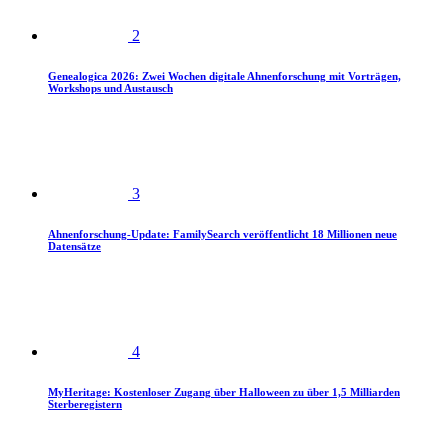
2
Genealogica 2026: Zwei Wochen digitale Ahnenforschung mit Vorträgen,
Workshops und Austausch
3
Ahnenforschung-Update: FamilySearch veröffentlicht 18 Millionen neue
Datensätze
4
MyHeritage: Kostenloser Zugang über Halloween zu über 1,5 Milliarden
Sterberegistern