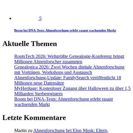
5
Boom bei DNA-Tests: Ahnenforschung erlebt rasant wachsenden Markt
Aktuelle Themen
RootsTech 2026: Weltgrößte Genealogie-Konferenz bringt
Millionen Ahnenforscher zusammen
Genealogica 2026: Zwei Wochen digitale Ahnenforschung
mit Vorträgen, Workshops und Austausch
Ahnenforschung-Update: FamilySearch veröffentlicht 18
Millionen neue Datensätze
MyHeritage: Kostenloser Zugang über Halloween zu über 1,5
Milliarden Sterberegistern
Boom bei DNA-Tests: Ahnenforschung erlebt rasant
wachsenden Markt
Letzte Kommentare
Martin
zu
Ahnenforschung bei Elon Musk: Eltern,