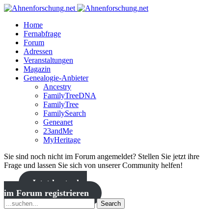
Home
Fernabfrage
Forum
Adressen
Veranstaltungen
Magazin
Genealogie-Anbieter
Ancestry
FamilyTreeDNA
FamilyTree
FamilySearch
Geneanet
23andMe
MyHeritage
Sie sind noch nicht im Forum angemeldet? Stellen Sie jetzt ihre
Frage und lassen Sie sich von unserer Community helfen!
Jetzt kostenlos
im Forum registrieren
Search