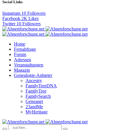
Social Links
Instagram
10
Followers
Facebook
2K
Likes
Twitter
10
Followers
Home
Fernabfrage
Forum
Adressen
Veranstaltungen
Magazin
Genealogie-Anbieter
Ancestry
FamilyTreeDNA
FamilyTree
FamilySearch
Geneanet
23andMe
MyHeritage