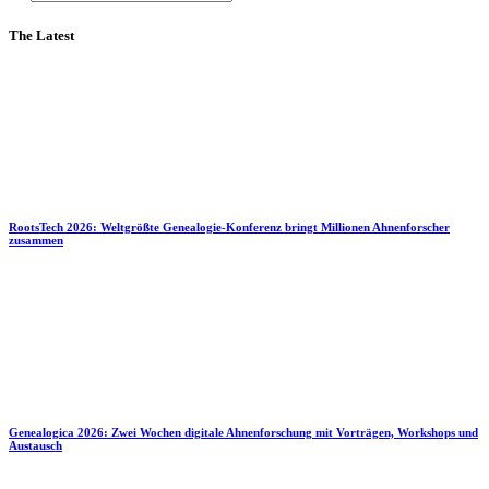
The Latest
RootsTech 2026: Weltgrößte Genealogie-Konferenz bringt Millionen Ahnenforscher
zusammen
Genealogica 2026: Zwei Wochen digitale Ahnenforschung mit Vorträgen, Workshops und
Austausch