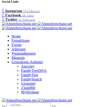
Social Links
Instagram
10
Followers
Facebook
2K
Likes
Twitter
10
Followers
Home
Fernabfrage
Forum
Adressen
Veranstaltungen
Magazin
Genealogie-Anbieter
Ancestry
FamilyTreeDNA
FamilyTree
FamilySearch
Geneanet
23andMe
MyHeritage