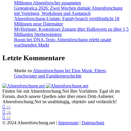
Millionen Ahnenforscher zusammen
Genealogica 2026: Zwei Wochen digitale Ahnenforschung
mit Vorträgen, Workshops und Austausch
Ahnenforschung-Update: FamilySearch veröffentlicht 18
Millionen neue Datensätze
MyHeritage: Kostenloser Zugang über Halloween zu über 1,5
Milliarden Sterberegistern
Boom bei DNA-Tests: Ahnenforschung erlebt rasant
wachsenden Markt
Letzte Kommentare
Martin
zu
Ahnenforschung bei Elon Musk: Eltern,
Geschwister und Familiengeschichte
Finden Sie mit Ahnenforschung.Net Ihre Vorfahren. Egal ob im
Forum, durch unsere Quellen oder über einen Dritt-Anbieter.
Ahnenforschung.Net ist unabhängig, objektiv und verlässlich!
10
2K
10
© 2024 Ahnenforschung.net |
Impressum
|
Datenschutz