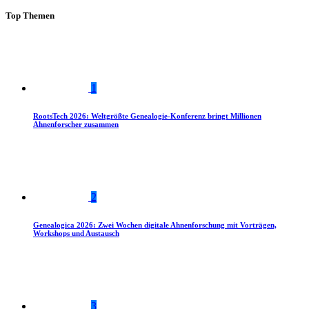
Top Themen
1
RootsTech 2026: Weltgrößte Genealogie-Konferenz bringt Millionen
Ahnenforscher zusammen
2
Genealogica 2026: Zwei Wochen digitale Ahnenforschung mit Vorträgen,
Workshops und Austausch
3