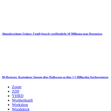
Ahnenforschung-Update: FamilySearch veröffentlicht 18 Millionen neue Datensätze
MyHeritage: Kostenloser Zugang über Halloween zu über 1,5 Milliarden Sterberegistern
Zoom
ZDF
YHRD
Wortherkunft
Workshop
Woodstock