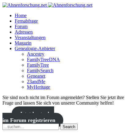
Home
Fernabfrage
Forum
Adressen
Veranstaltungen
Magazin
Genealogie-Anbieter
Ancestry
FamilyTreeDNA
FamilyTree
FamilySearch
Geneanet
23andMe
MyHeritage
Sie sind noch nicht im Forum angemeldet? Stellen Sie jetzt ihre
Frage und lassen Sie sich von unserer Community helfen!
Jetzt kostenlos
im Forum registrieren
Search