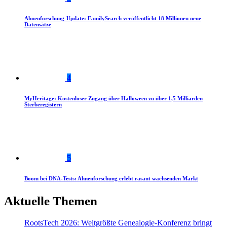
Ahnenforschung-Update: FamilySearch veröffentlicht 18 Millionen neue
Datensätze
4
MyHeritage: Kostenloser Zugang über Halloween zu über 1,5 Milliarden
Sterberegistern
5
Boom bei DNA-Tests: Ahnenforschung erlebt rasant wachsenden Markt
Aktuelle Themen
RootsTech 2026: Weltgrößte Genealogie-Konferenz bringt