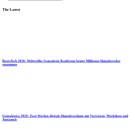
The Latest
RootsTech 2026: Weltgrößte Genealogie-Konferenz bringt Millionen Ahnenforscher
zusammen
Genealogica 2026: Zwei Wochen digitale Ahnenforschung mit Vorträgen, Workshops und
Austausch