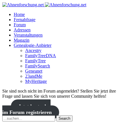
Home
Fernabfrage
Forum
Adressen
Veranstaltungen
Magazin
Genealogie-Anbieter
Ancestry
FamilyTreeDNA
FamilyTree
FamilySearch
Geneanet
23andMe
MyHeritage
Sie sind noch nicht im Forum angemeldet? Stellen Sie jetzt ihre
Frage und lassen Sie sich von unserer Community helfen!
Jetzt kostenlos
im Forum registrieren
Search