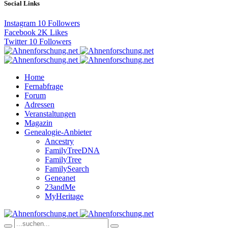
Social Links
Instagram
10
Followers
Facebook
2K
Likes
Twitter
10
Followers
Home
Fernabfrage
Forum
Adressen
Veranstaltungen
Magazin
Genealogie-Anbieter
Ancestry
FamilyTreeDNA
FamilyTree
FamilySearch
Geneanet
23andMe
MyHeritage