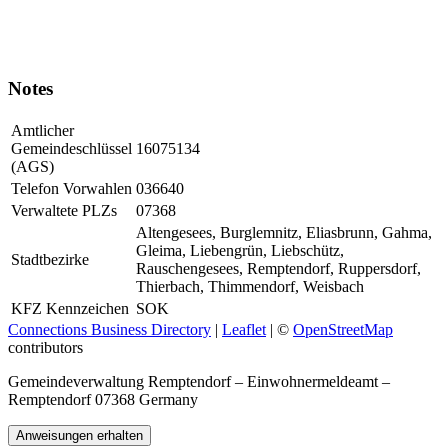
Notes
Amtlicher
Gemeindeschlüssel
16075134
(AGS)
Telefon Vorwahlen
036640
Verwaltete PLZs
07368
Altengesees, Burglemnitz, Eliasbrunn, Gahma,
Gleima, Liebengrün, Liebschütz,
Stadtbezirke
Rauschengesees, Remptendorf, Ruppersdorf,
Thierbach, Thimmendorf, Weisbach
KFZ Kennzeichen
SOK
Connections Business Directory
|
Leaflet
| ©
OpenStreetMap
contributors
Gemeindeverwaltung Remptendorf – Einwohnermeldeamt –
Remptendorf 07368 Germany
Anweisungen erhalten