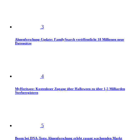
3
Ahnenforschung-Update: FamilySearch veröffentlicht 18 Millionen neue
Datensätze
4
MyHeritage: Kostenloser Zugang über Halloween zu über 1,5 Milliarden
Sterberegistern
5
Boom bei DNA-Tests: Ahnenforschung erlebt rasant wachsenden Markt