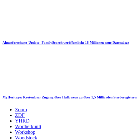
Ahnenforschung-Update: FamilySearch veröffentlicht 18 Millionen neue Datensätze
MyHeritage: Kostenloser Zugang über Halloween zu über 1,5 Milliarden Sterberegistern
Zoom
ZDF
YHRD
Wortherkunft
Workshop
Woodstock