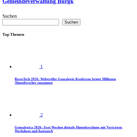
Gemeindeverwaltung Burgk
Suchen
Suchen
Top Themen
1
RootsTech 2026: Weltgrößte Genealogie-Konferenz bringt Millionen
Ahnenforscher zusammen
2
Genealogica 2026: Zwei Wochen digitale Ahnenforschung mit Vorträgen,
Workshops und Austausch