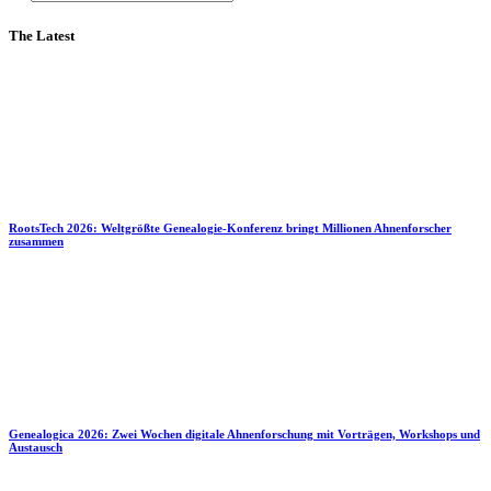
The Latest
RootsTech 2026: Weltgrößte Genealogie-Konferenz bringt Millionen Ahnenforscher
zusammen
Genealogica 2026: Zwei Wochen digitale Ahnenforschung mit Vorträgen, Workshops und
Austausch