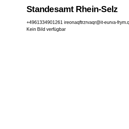
Standesamt Rhein-Selz
+4961334901261
ireonaqftrzrvaqr@it-eurva-frym.q
Kein Bild verfügbar