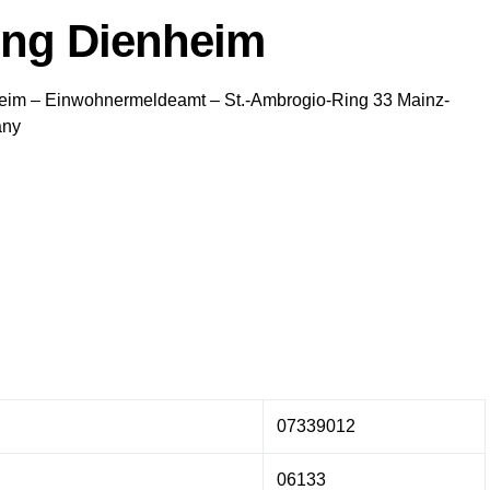
ng Dienheim
eim
– Einwohnermeldeamt –
St.-Ambrogio-Ring 33
Mainz-
any
07339012
06133