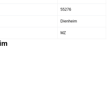
55276
Dienheim
MZ
eim