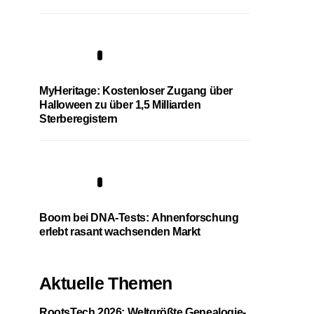
4
MyHeritage: Kostenloser Zugang über
Halloween zu über 1,5 Milliarden
Sterberegistern
5
Boom bei DNA-Tests: Ahnenforschung
erlebt rasant wachsenden Markt
Aktuelle Themen
RootsTech 2026: Weltgrößte Genealogie-