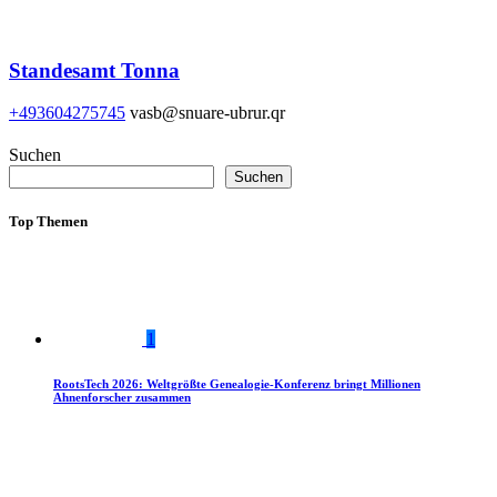
Standesamt Tonna
+493604275745
vasb@snuare-ubrur.qr
Suchen
Suchen
Top Themen
1
RootsTech 2026: Weltgrößte Genealogie-Konferenz bringt Millionen
Ahnenforscher zusammen