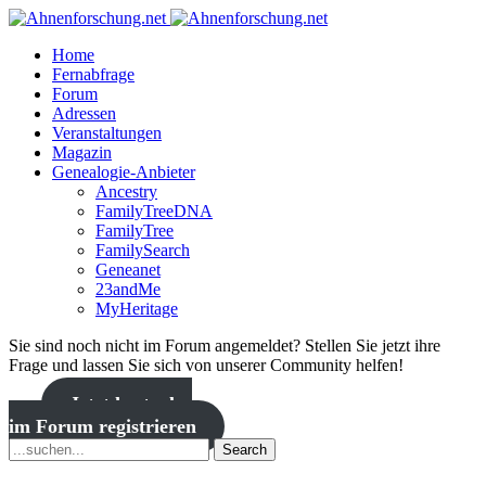
Home
Fernabfrage
Forum
Adressen
Veranstaltungen
Magazin
Genealogie-Anbieter
Ancestry
FamilyTreeDNA
FamilyTree
FamilySearch
Geneanet
23andMe
MyHeritage
Sie sind noch nicht im Forum angemeldet? Stellen Sie jetzt ihre
Frage und lassen Sie sich von unserer Community helfen!
Jetzt kostenlos
im Forum registrieren
Search