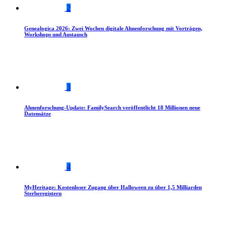
2
Genealogica 2026: Zwei Wochen digitale Ahnenforschung mit Vorträgen,
Workshops und Austausch
3
Ahnenforschung-Update: FamilySearch veröffentlicht 18 Millionen neue
Datensätze
4
MyHeritage: Kostenloser Zugang über Halloween zu über 1,5 Milliarden
Sterberegistern