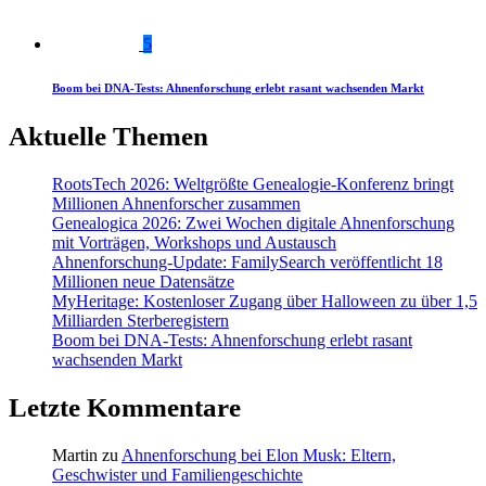
5
Boom bei DNA-Tests: Ahnenforschung erlebt rasant wachsenden Markt
Aktuelle Themen
RootsTech 2026: Weltgrößte Genealogie-Konferenz bringt
Millionen Ahnenforscher zusammen
Genealogica 2026: Zwei Wochen digitale Ahnenforschung
mit Vorträgen, Workshops und Austausch
Ahnenforschung-Update: FamilySearch veröffentlicht 18
Millionen neue Datensätze
MyHeritage: Kostenloser Zugang über Halloween zu über 1,5
Milliarden Sterberegistern
Boom bei DNA-Tests: Ahnenforschung erlebt rasant
wachsenden Markt
Letzte Kommentare
Martin
zu
Ahnenforschung bei Elon Musk: Eltern,
Geschwister und Familiengeschichte