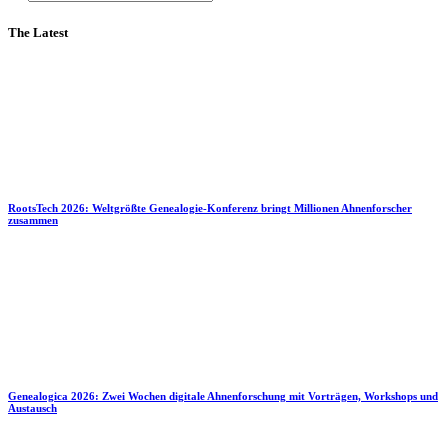
The Latest
RootsTech 2026: Weltgrößte Genealogie-Konferenz bringt Millionen Ahnenforscher
zusammen
Genealogica 2026: Zwei Wochen digitale Ahnenforschung mit Vorträgen, Workshops und
Austausch