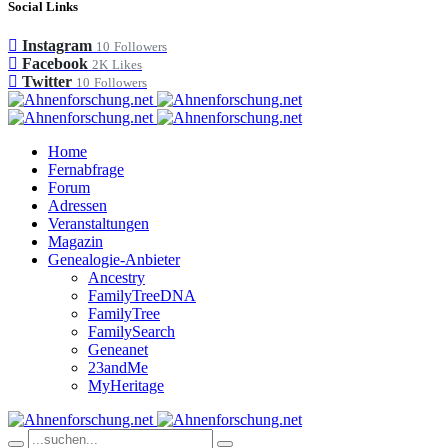
Social Links
Instagram
10
Followers
Facebook
2K
Likes
Twitter
10
Followers
Home
Fernabfrage
Forum
Adressen
Veranstaltungen
Magazin
Genealogie-Anbieter
Ancestry
FamilyTreeDNA
FamilyTree
FamilySearch
Geneanet
23andMe
MyHeritage