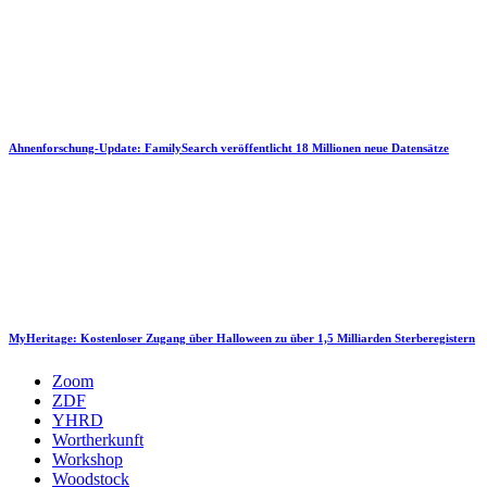
Ahnenforschung-Update: FamilySearch veröffentlicht 18 Millionen neue Datensätze
MyHeritage: Kostenloser Zugang über Halloween zu über 1,5 Milliarden Sterberegistern
Zoom
ZDF
YHRD
Wortherkunft
Workshop
Woodstock