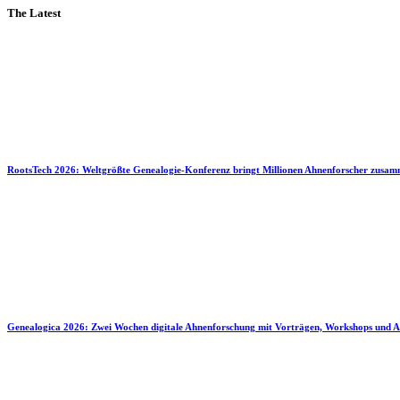
The Latest
RootsTech 2026: Weltgrößte Genealogie-Konferenz bringt Millionen Ahnenforscher zusa
Genealogica 2026: Zwei Wochen digitale Ahnenforschung mit Vorträgen, Workshops und A