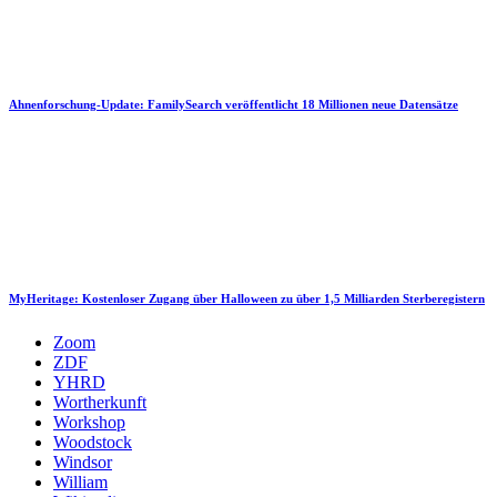
Ahnenforschung-Update: FamilySearch veröffentlicht 18 Millionen neue Datensätze
MyHeritage: Kostenloser Zugang über Halloween zu über 1,5 Milliarden Sterberegistern
Zoom
ZDF
YHRD
Wortherkunft
Workshop
Woodstock
Windsor
William