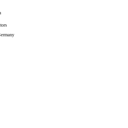
a
tors
Germany