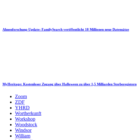
Ahnenforschung-Update: FamilySearch veröffentlicht 18 Millionen neue Datensätze
MyHeritage: Kostenloser Zugang über Halloween zu über 1,5 Milliarden Sterberegistern
Zoom
ZDF
YHRD
Wortherkunft
Workshop
Woodstock
Windsor
William