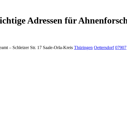
chtige Adressen für Ahnenforsc
eamt –
Schleizer Str. 17
Saale-Orla-Kreis
Thüringen
Oettersdorf
07907