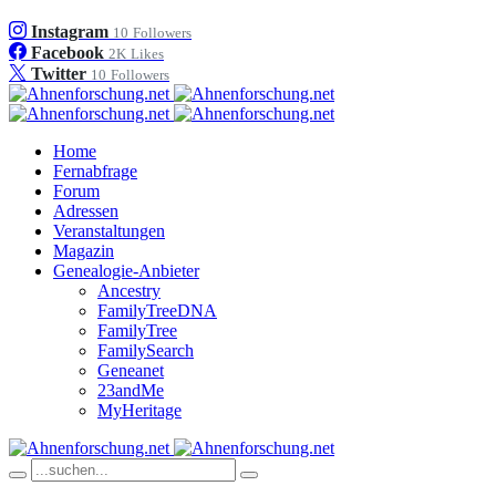
Instagram
10
Followers
Facebook
2K
Likes
Twitter
10
Followers
Home
Fernabfrage
Forum
Adressen
Veranstaltungen
Magazin
Genealogie-Anbieter
Ancestry
FamilyTreeDNA
FamilyTree
FamilySearch
Geneanet
23andMe
MyHeritage