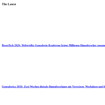
The Latest
RootsTech 2026: Weltgrößte Genealogie-Konferenz bringt Millionen Ahnenforscher zusa
Genealogica 2026: Zwei Wochen digitale Ahnenforschung mit Vorträgen, Workshops und A