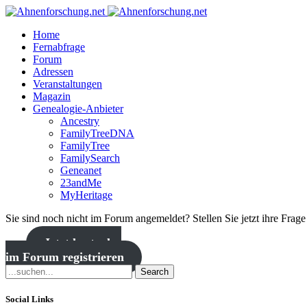
Home
Fernabfrage
Forum
Adressen
Veranstaltungen
Magazin
Genealogie-Anbieter
Ancestry
FamilyTreeDNA
FamilyTree
FamilySearch
Geneanet
23andMe
MyHeritage
Sie sind noch nicht im Forum angemeldet? Stellen Sie jetzt ihre Frag
Jetzt kostenlos
im Forum registrieren
Search
Social Links