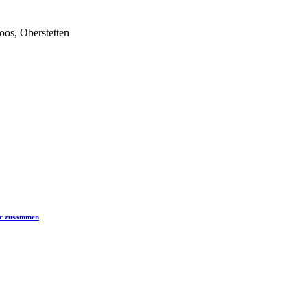
os, Oberstetten
er zusammen