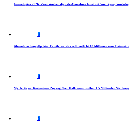
Genealogica 2026: Zwei Wochen digitale Ahnenforschung mit Vorträgen, Worksho
3
Ahnenforschung-Update: FamilySearch veröffentlicht 18 Millionen neue Datensätz
4
MyHeritage: Kostenloser Zugang über Halloween zu über 1,5 Milliarden Sterbereg
5