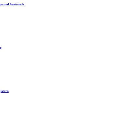
ps und Austausch
e
istern