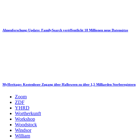
Ahnenforschung-Update: FamilySearch veröffentlicht 18 Millionen neue Datensätze
MyHeritage: Kostenloser Zugang über Halloween zu über 1,5 Milliarden Sterberegistern
Zoom
ZDF
YHRD
Wortherkunft
Workshop
Woodstock
Windsor
William