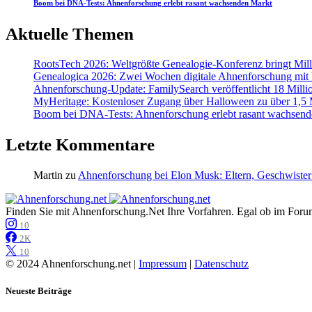
Boom bei DNA-Tests: Ahnenforschung erlebt rasant wachsenden Markt
Aktuelle Themen
RootsTech 2026: Weltgrößte Genealogie-Konferenz bringt Mi
Genealogica 2026: Zwei Wochen digitale Ahnenforschung mit
Ahnenforschung-Update: FamilySearch veröffentlicht 18 Milli
MyHeritage: Kostenloser Zugang über Halloween zu über 1,5 Mi
Boom bei DNA-Tests: Ahnenforschung erlebt rasant wachsend
Letzte Kommentare
Martin
zu
Ahnenforschung bei Elon Musk: Eltern, Geschwister
Finden Sie mit Ahnenforschung.Net Ihre Vorfahren. Egal ob im Forum,
10
2K
10
© 2024 Ahnenforschung.net |
Impressum
|
Datenschutz
Neueste Beiträge