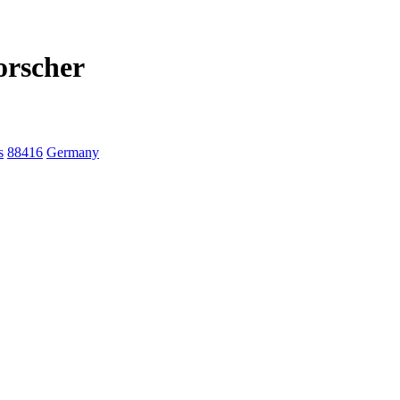
orscher
s
88416
Germany