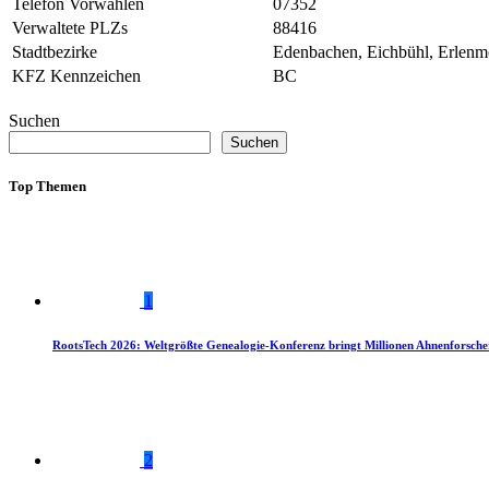
Telefon Vorwahlen
07352
Verwaltete PLZs
88416
Stadtbezirke
Edenbachen, Eichbühl, Erlenmo
KFZ Kennzeichen
BC
Suchen
Suchen
Top Themen
1
RootsTech 2026: Weltgrößte Genealogie-Konferenz bringt Millionen Ahnenforsch
2