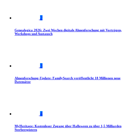
2
Genealogica 2026: Zwei Wochen digitale Ahnenforschung mit Vorträgen,
Workshops und Austausch
3
Ahnenforschung-Update: FamilySearch veröffentlicht 18 Millionen neue
Datensätze
4
MyHeritage: Kostenloser Zugang über Halloween zu über 1,5 Milliarden
Sterberegistern