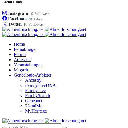
Social Links
Instagram
10
Followers
Facebook
2K
Likes
Twitter
10
Followers
Home
Fernabfrage
Forum
Adressen
Veranstaltungen
Magazin
Genealogie-Anbieter
Ancestry
FamilyTreeDNA
FamilyTree
FamilySearch
Geneanet
23andMe
MyHeritage