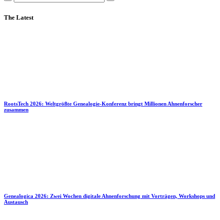
The Latest
RootsTech 2026: Weltgrößte Genealogie-Konferenz bringt Millionen Ahnenforscher
zusammen
Genealogica 2026: Zwei Wochen digitale Ahnenforschung mit Vorträgen, Workshops und
Austausch