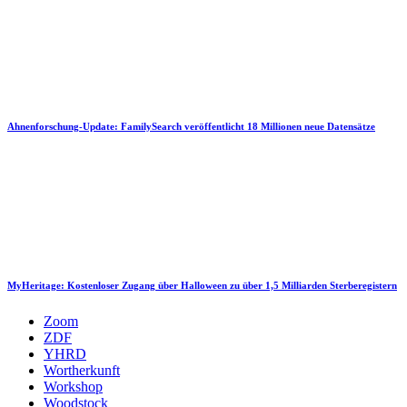
Ahnenforschung-Update: FamilySearch veröffentlicht 18 Millionen neue Datensätze
MyHeritage: Kostenloser Zugang über Halloween zu über 1,5 Milliarden Sterberegistern
Zoom
ZDF
YHRD
Wortherkunft
Workshop
Woodstock