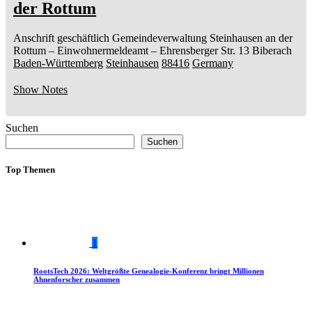
der Rottum
Anschrift geschäftlich
Gemeindeverwaltung Steinhausen an der
Rottum
– Einwohnermeldeamt –
Ehrensberger Str. 13
Biberach
Baden-Württemberg
Steinhausen
88416
Germany
Show Notes
Suchen
Suchen
Top Themen
1
RootsTech 2026: Weltgrößte Genealogie-Konferenz bringt Millionen
Ahnenforscher zusammen