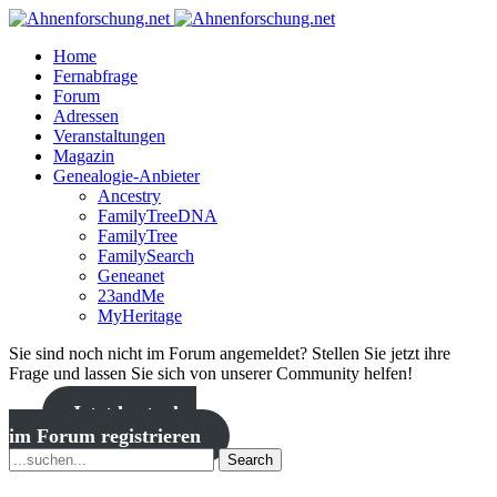
Home
Fernabfrage
Forum
Adressen
Veranstaltungen
Magazin
Genealogie-Anbieter
Ancestry
FamilyTreeDNA
FamilyTree
FamilySearch
Geneanet
23andMe
MyHeritage
Sie sind noch nicht im Forum angemeldet? Stellen Sie jetzt ihre
Frage und lassen Sie sich von unserer Community helfen!
Jetzt kostenlos
im Forum registrieren
Search