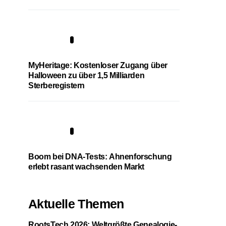
4
MyHeritage: Kostenloser Zugang über
Halloween zu über 1,5 Milliarden
Sterberegistern
5
Boom bei DNA-Tests: Ahnenforschung
erlebt rasant wachsenden Markt
Aktuelle Themen
RootsTech 2026: Weltgrößte Genealogie-