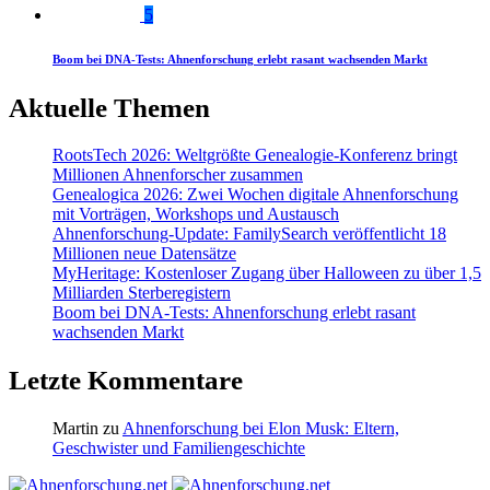
5
Boom bei DNA-Tests: Ahnenforschung erlebt rasant wachsenden Markt
Aktuelle Themen
RootsTech 2026: Weltgrößte Genealogie-Konferenz bringt
Millionen Ahnenforscher zusammen
Genealogica 2026: Zwei Wochen digitale Ahnenforschung
mit Vorträgen, Workshops und Austausch
Ahnenforschung-Update: FamilySearch veröffentlicht 18
Millionen neue Datensätze
MyHeritage: Kostenloser Zugang über Halloween zu über 1,5
Milliarden Sterberegistern
Boom bei DNA-Tests: Ahnenforschung erlebt rasant
wachsenden Markt
Letzte Kommentare
Martin
zu
Ahnenforschung bei Elon Musk: Eltern,
Geschwister und Familiengeschichte