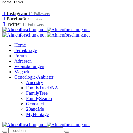
Social Links
Instagram
10
Followers
Facebook
2K
Likes
Twitter
10
Followers
Home
Fernabfrage
Forum
Adressen
Veranstaltungen
Magazin
Genealogie-Anbieter
Ancestry
FamilyTreeDNA
FamilyTree
FamilySearch
Geneanet
23andMe
MyHeritage