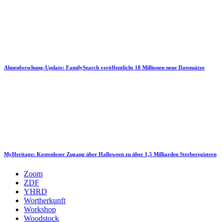
Ahnenforschung-Update: FamilySearch veröffentlicht 18 Millionen neue Datensätze
MyHeritage: Kostenloser Zugang über Halloween zu über 1,5 Milliarden Sterberegistern
Zoom
ZDF
YHRD
Wortherkunft
Workshop
Woodstock