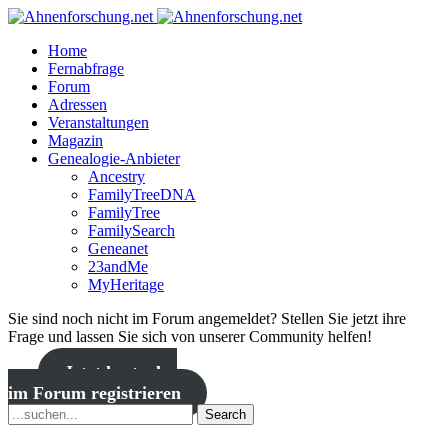
Home
Fernabfrage
Forum
Adressen
Veranstaltungen
Magazin
Genealogie-Anbieter
Ancestry
FamilyTreeDNA
FamilyTree
FamilySearch
Geneanet
23andMe
MyHeritage
Sie sind noch nicht im Forum angemeldet? Stellen Sie jetzt ihre
Frage und lassen Sie sich von unserer Community helfen!
Jetzt kostenlos
im Forum registrieren
Search