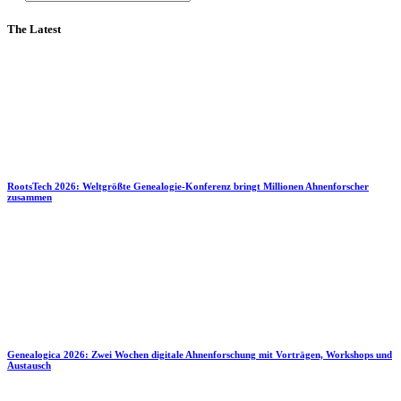
The Latest
RootsTech 2026: Weltgrößte Genealogie-Konferenz bringt Millionen Ahnenforscher
zusammen
Genealogica 2026: Zwei Wochen digitale Ahnenforschung mit Vorträgen, Workshops und
Austausch