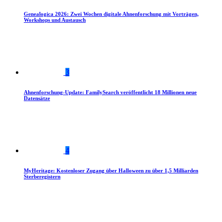
Genealogica 2026: Zwei Wochen digitale Ahnenforschung mit Vorträgen,
Workshops und Austausch
3
Ahnenforschung-Update: FamilySearch veröffentlicht 18 Millionen neue
Datensätze
4
MyHeritage: Kostenloser Zugang über Halloween zu über 1,5 Milliarden
Sterberegistern