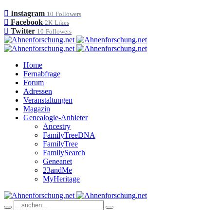
Instagram
10
Followers
Facebook
2K
Likes
Twitter
10
Followers
Home
Fernabfrage
Forum
Adressen
Veranstaltungen
Magazin
Genealogie-Anbieter
Ancestry
FamilyTreeDNA
FamilyTree
FamilySearch
Geneanet
23andMe
MyHeritage