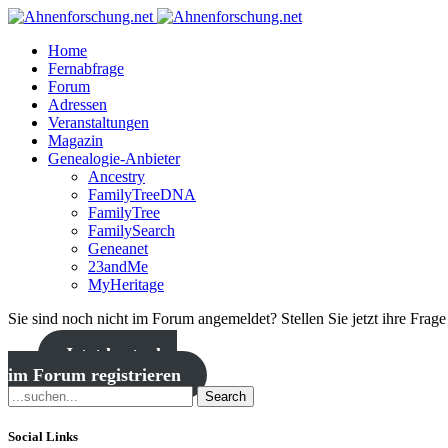
Home
Fernabfrage
Forum
Adressen
Veranstaltungen
Magazin
Genealogie-Anbieter
Ancestry
FamilyTreeDNA
FamilyTree
FamilySearch
Geneanet
23andMe
MyHeritage
Sie sind noch nicht im Forum angemeldet? Stellen Sie jetzt ihre Frag
Jetzt kostenlos
im Forum registrieren
Search
Social Links