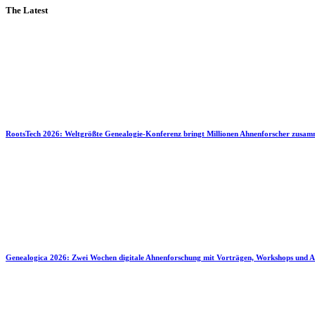
The Latest
RootsTech 2026: Weltgrößte Genealogie-Konferenz bringt Millionen Ahnenforscher zusa
Genealogica 2026: Zwei Wochen digitale Ahnenforschung mit Vorträgen, Workshops und A