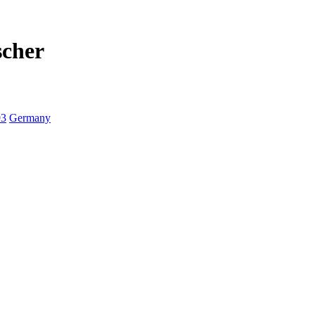
scher
93
Germany