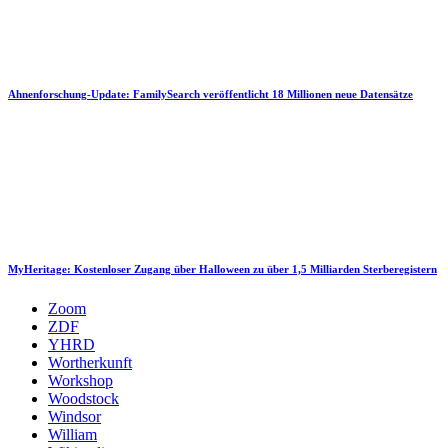
Ahnenforschung-Update: FamilySearch veröffentlicht 18 Millionen neue Datensätze
MyHeritage: Kostenloser Zugang über Halloween zu über 1,5 Milliarden Sterberegistern
Zoom
ZDF
YHRD
Wortherkunft
Workshop
Woodstock
Windsor
William