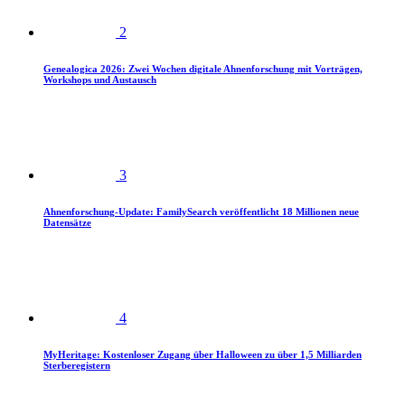
2
Genealogica 2026: Zwei Wochen digitale Ahnenforschung mit Vorträgen,
Workshops und Austausch
3
Ahnenforschung-Update: FamilySearch veröffentlicht 18 Millionen neue
Datensätze
4
MyHeritage: Kostenloser Zugang über Halloween zu über 1,5 Milliarden
Sterberegistern