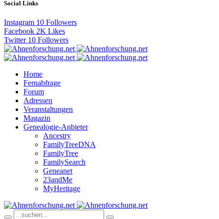
Social Links
Instagram
10
Followers
Facebook
2K
Likes
Twitter
10
Followers
Home
Fernabfrage
Forum
Adressen
Veranstaltungen
Magazin
Genealogie-Anbieter
Ancestry
FamilyTreeDNA
FamilyTree
FamilySearch
Geneanet
23andMe
MyHeritage