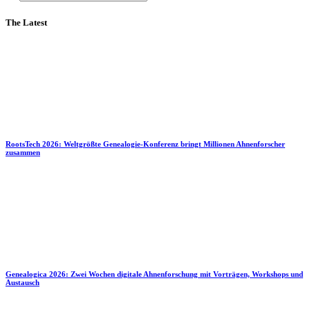
The Latest
RootsTech 2026: Weltgrößte Genealogie-Konferenz bringt Millionen Ahnenforscher
zusammen
Genealogica 2026: Zwei Wochen digitale Ahnenforschung mit Vorträgen, Workshops und
Austausch