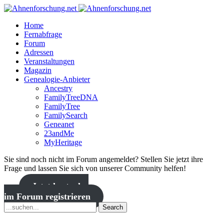
Home
Fernabfrage
Forum
Adressen
Veranstaltungen
Magazin
Genealogie-Anbieter
Ancestry
FamilyTreeDNA
FamilyTree
FamilySearch
Geneanet
23andMe
MyHeritage
Sie sind noch nicht im Forum angemeldet? Stellen Sie jetzt ihre
Frage und lassen Sie sich von unserer Community helfen!
Jetzt kostenlos
im Forum registrieren
Search