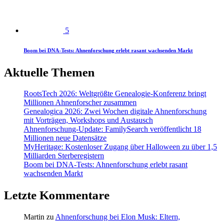
5
Boom bei DNA-Tests: Ahnenforschung erlebt rasant wachsenden Markt
Aktuelle Themen
RootsTech 2026: Weltgrößte Genealogie-Konferenz bringt
Millionen Ahnenforscher zusammen
Genealogica 2026: Zwei Wochen digitale Ahnenforschung
mit Vorträgen, Workshops und Austausch
Ahnenforschung-Update: FamilySearch veröffentlicht 18
Millionen neue Datensätze
MyHeritage: Kostenloser Zugang über Halloween zu über 1,5
Milliarden Sterberegistern
Boom bei DNA-Tests: Ahnenforschung erlebt rasant
wachsenden Markt
Letzte Kommentare
Martin
zu
Ahnenforschung bei Elon Musk: Eltern,