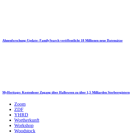
Ahnenforschung-Update: FamilySearch veröffentlicht 18 Millionen neue Datensätze
MyHeritage: Kostenloser Zugang über Halloween zu über 1,5 Milliarden Sterberegistern
Zoom
ZDF
YHRD
Wortherkunft
Workshop
Woodstock