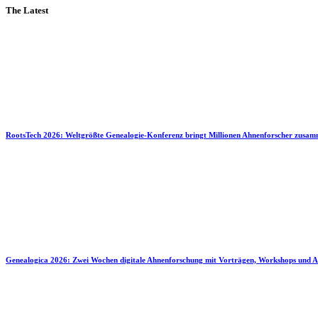
The Latest
RootsTech 2026: Weltgrößte Genealogie-Konferenz bringt Millionen Ahnenforscher zusa
Genealogica 2026: Zwei Wochen digitale Ahnenforschung mit Vorträgen, Workshops und A