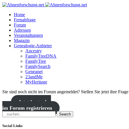
Home
Fernabfrage
Forum
Adressen
Veranstaltungen
Magazin
Genealogie-Anbieter
Ancestry
FamilyTreeDNA
FamilyTree
FamilySearch
Geneanet
23andMe
MyHeritage
Sie sind noch nicht im Forum angemeldet? Stellen Sie jetzt ihre Frag
Jetzt kostenlos
im Forum registrieren
Search
Social Links