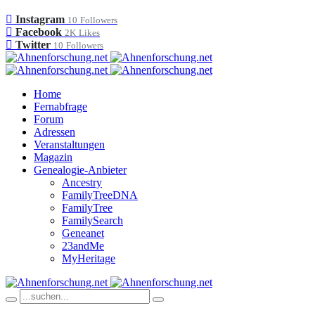
Instagram
10
Followers
Facebook
2K
Likes
Twitter
10
Followers
Home
Fernabfrage
Forum
Adressen
Veranstaltungen
Magazin
Genealogie-Anbieter
Ancestry
FamilyTreeDNA
FamilyTree
FamilySearch
Geneanet
23andMe
MyHeritage