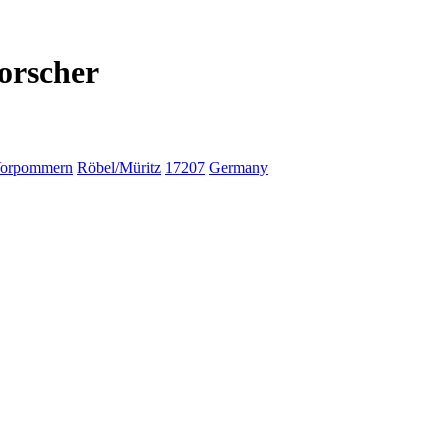
orscher
Vorpommern
Röbel/Müritz
17207
Germany