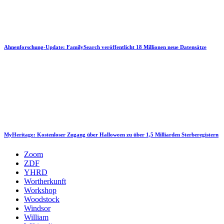
Ahnenforschung-Update: FamilySearch veröffentlicht 18 Millionen neue Datensätze
MyHeritage: Kostenloser Zugang über Halloween zu über 1,5 Milliarden Sterberegistern
Zoom
ZDF
YHRD
Wortherkunft
Workshop
Woodstock
Windsor
William