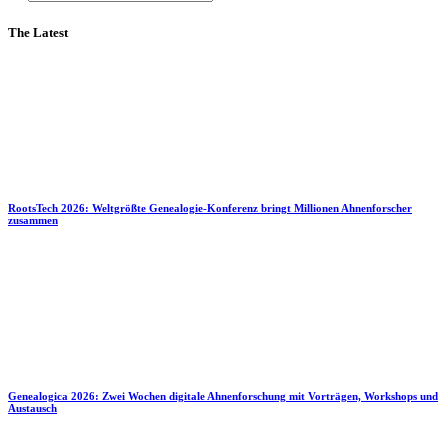
The Latest
RootsTech 2026: Weltgrößte Genealogie-Konferenz bringt Millionen Ahnenforscher
zusammen
Genealogica 2026: Zwei Wochen digitale Ahnenforschung mit Vorträgen, Workshops und
Austausch