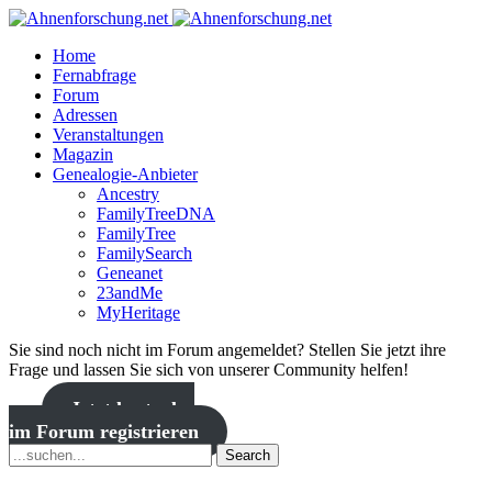
Home
Fernabfrage
Forum
Adressen
Veranstaltungen
Magazin
Genealogie-Anbieter
Ancestry
FamilyTreeDNA
FamilyTree
FamilySearch
Geneanet
23andMe
MyHeritage
Sie sind noch nicht im Forum angemeldet? Stellen Sie jetzt ihre
Frage und lassen Sie sich von unserer Community helfen!
Jetzt kostenlos
im Forum registrieren
Search