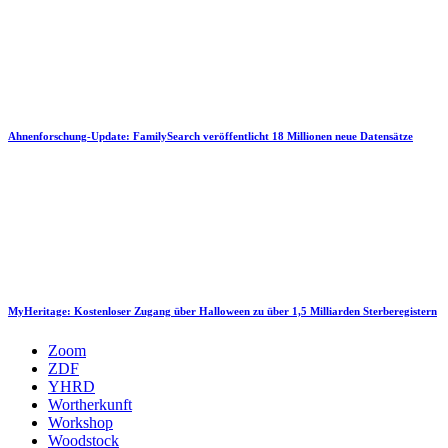
Ahnenforschung-Update: FamilySearch veröffentlicht 18 Millionen neue Datensätze
MyHeritage: Kostenloser Zugang über Halloween zu über 1,5 Milliarden Sterberegistern
Zoom
ZDF
YHRD
Wortherkunft
Workshop
Woodstock