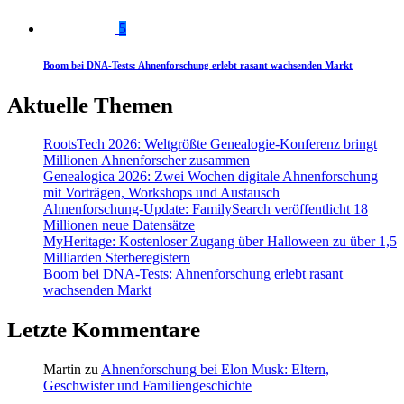
5
Boom bei DNA-Tests: Ahnenforschung erlebt rasant wachsenden Markt
Aktuelle Themen
RootsTech 2026: Weltgrößte Genealogie-Konferenz bringt
Millionen Ahnenforscher zusammen
Genealogica 2026: Zwei Wochen digitale Ahnenforschung
mit Vorträgen, Workshops und Austausch
Ahnenforschung-Update: FamilySearch veröffentlicht 18
Millionen neue Datensätze
MyHeritage: Kostenloser Zugang über Halloween zu über 1,5
Milliarden Sterberegistern
Boom bei DNA-Tests: Ahnenforschung erlebt rasant
wachsenden Markt
Letzte Kommentare
Martin
zu
Ahnenforschung bei Elon Musk: Eltern,
Geschwister und Familiengeschichte