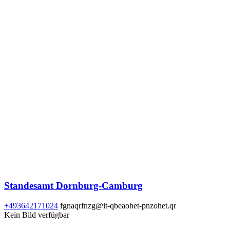
Standesamt Dornburg-Camburg
+493642171024
fgnaqrfnzg@it-qbeaohet-pnzohet.qr
Kein Bild verfügbar