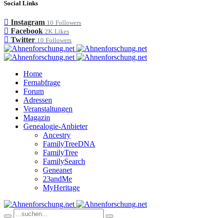
Social Links
Instagram
10
Followers
Facebook
2K
Likes
Twitter
10
Followers
Home
Fernabfrage
Forum
Adressen
Veranstaltungen
Magazin
Genealogie-Anbieter
Ancestry
FamilyTreeDNA
FamilyTree
FamilySearch
Geneanet
23andMe
MyHeritage