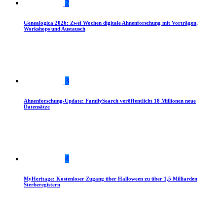
2
Genealogica 2026: Zwei Wochen digitale Ahnenforschung mit Vorträgen,
Workshops und Austausch
3
Ahnenforschung-Update: FamilySearch veröffentlicht 18 Millionen neue
Datensätze
4
MyHeritage: Kostenloser Zugang über Halloween zu über 1,5 Milliarden
Sterberegistern