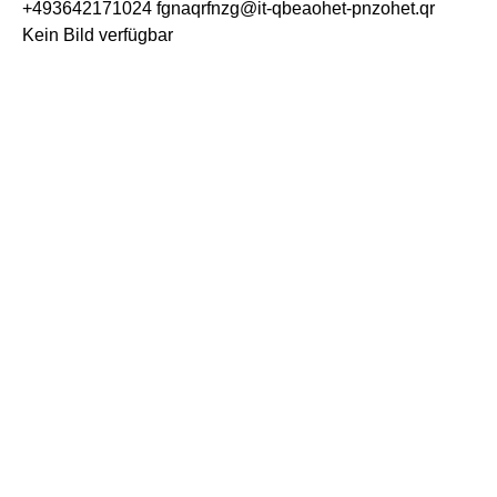
+493642171024
fgnaqrfnzg@it-qbeaohet-pnzohet.qr
Kein Bild verfügbar