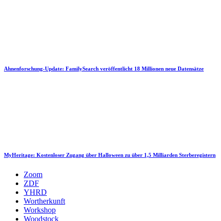
Ahnenforschung-Update: FamilySearch veröffentlicht 18 Millionen neue Datensätze
MyHeritage: Kostenloser Zugang über Halloween zu über 1,5 Milliarden Sterberegistern
Zoom
ZDF
YHRD
Wortherkunft
Workshop
Woodstock