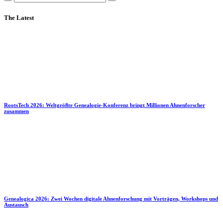
The Latest
RootsTech 2026: Weltgrößte Genealogie-Konferenz bringt Millionen Ahnenforscher
zusammen
Genealogica 2026: Zwei Wochen digitale Ahnenforschung mit Vorträgen, Workshops und
Austausch