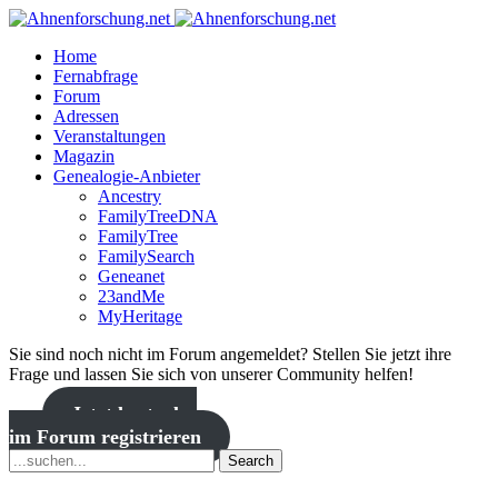
Home
Fernabfrage
Forum
Adressen
Veranstaltungen
Magazin
Genealogie-Anbieter
Ancestry
FamilyTreeDNA
FamilyTree
FamilySearch
Geneanet
23andMe
MyHeritage
Sie sind noch nicht im Forum angemeldet? Stellen Sie jetzt ihre
Frage und lassen Sie sich von unserer Community helfen!
Jetzt kostenlos
im Forum registrieren
Search