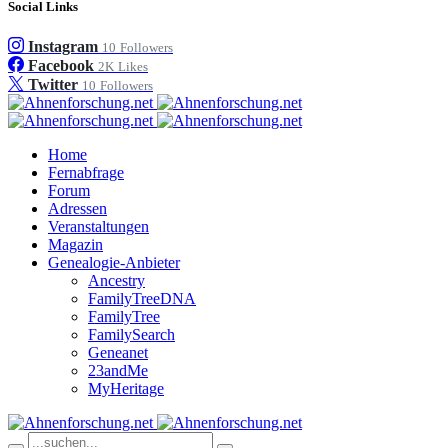
Social Links
Instagram
10
Followers
Facebook
2K
Likes
Twitter
10
Followers
Home
Fernabfrage
Forum
Adressen
Veranstaltungen
Magazin
Genealogie-Anbieter
Ancestry
FamilyTreeDNA
FamilyTree
FamilySearch
Geneanet
23andMe
MyHeritage