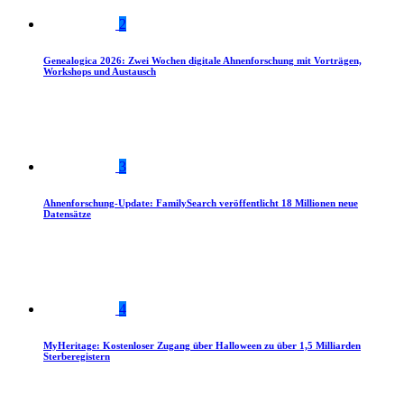
2
Genealogica 2026: Zwei Wochen digitale Ahnenforschung mit Vorträgen,
Workshops und Austausch
3
Ahnenforschung-Update: FamilySearch veröffentlicht 18 Millionen neue
Datensätze
4
MyHeritage: Kostenloser Zugang über Halloween zu über 1,5 Milliarden
Sterberegistern