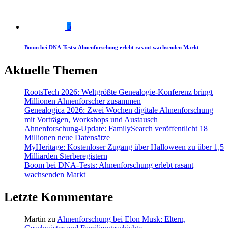
5
Boom bei DNA-Tests: Ahnenforschung erlebt rasant wachsenden Markt
Aktuelle Themen
RootsTech 2026: Weltgrößte Genealogie-Konferenz bringt
Millionen Ahnenforscher zusammen
Genealogica 2026: Zwei Wochen digitale Ahnenforschung
mit Vorträgen, Workshops und Austausch
Ahnenforschung-Update: FamilySearch veröffentlicht 18
Millionen neue Datensätze
MyHeritage: Kostenloser Zugang über Halloween zu über 1,5
Milliarden Sterberegistern
Boom bei DNA-Tests: Ahnenforschung erlebt rasant
wachsenden Markt
Letzte Kommentare
Martin
zu
Ahnenforschung bei Elon Musk: Eltern,