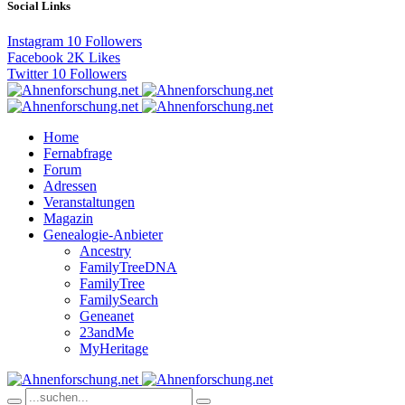
Social Links
Instagram
10
Followers
Facebook
2K
Likes
Twitter
10
Followers
Home
Fernabfrage
Forum
Adressen
Veranstaltungen
Magazin
Genealogie-Anbieter
Ancestry
FamilyTreeDNA
FamilyTree
FamilySearch
Geneanet
23andMe
MyHeritage