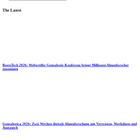
The Latest
RootsTech 2026: Weltgrößte Genealogie-Konferenz bringt Millionen Ahnenforscher
zusammen
Genealogica 2026: Zwei Wochen digitale Ahnenforschung mit Vorträgen, Workshops und
Austausch