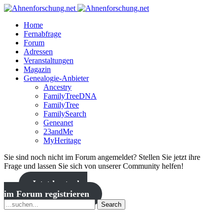
Home
Fernabfrage
Forum
Adressen
Veranstaltungen
Magazin
Genealogie-Anbieter
Ancestry
FamilyTreeDNA
FamilyTree
FamilySearch
Geneanet
23andMe
MyHeritage
Sie sind noch nicht im Forum angemeldet? Stellen Sie jetzt ihre
Frage und lassen Sie sich von unserer Community helfen!
Jetzt kostenlos
im Forum registrieren
Search