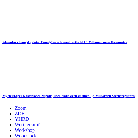
Ahnenforschung-Update: FamilySearch veröffentlicht 18 Millionen neue Datensätze
MyHeritage: Kostenloser Zugang über Halloween zu über 1,5 Milliarden Sterberegistern
Zoom
ZDF
YHRD
Wortherkunft
Workshop
Woodstock