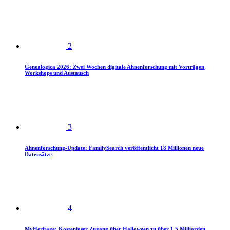
2
Genealogica 2026: Zwei Wochen digitale Ahnenforschung mit Vorträgen,
Workshops und Austausch
3
Ahnenforschung-Update: FamilySearch veröffentlicht 18 Millionen neue
Datensätze
4
MyHeritage: Kostenloser Zugang über Halloween zu über 1,5 Milliarden