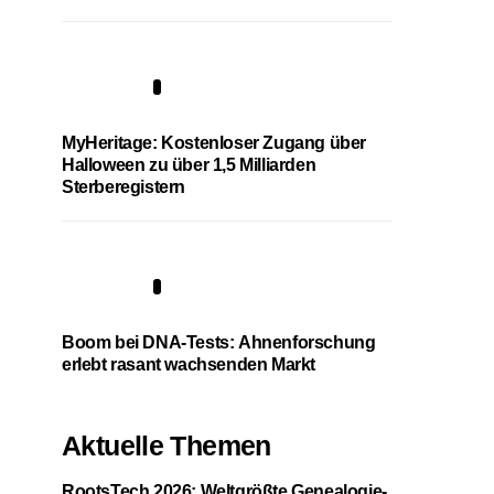
4
MyHeritage: Kostenloser Zugang über
Halloween zu über 1,5 Milliarden
Sterberegistern
5
Boom bei DNA-Tests: Ahnenforschung
erlebt rasant wachsenden Markt
Aktuelle Themen
RootsTech 2026: Weltgrößte Genealogie-