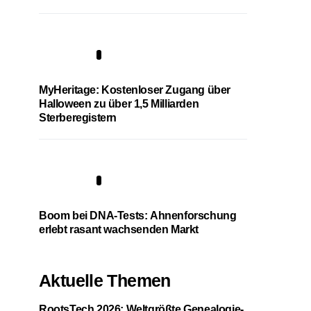
4
MyHeritage: Kostenloser Zugang über
Halloween zu über 1,5 Milliarden
Sterberegistern
5
Boom bei DNA-Tests: Ahnenforschung
erlebt rasant wachsenden Markt
Aktuelle Themen
RootsTech 2026: Weltgrößte Genealogie-