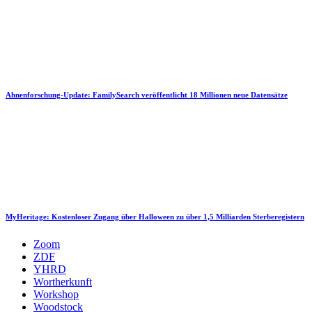
Ahnenforschung-Update: FamilySearch veröffentlicht 18 Millionen neue Datensätze
MyHeritage: Kostenloser Zugang über Halloween zu über 1,5 Milliarden Sterberegistern
Zoom
ZDF
YHRD
Wortherkunft
Workshop
Woodstock