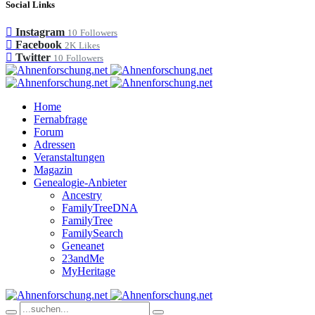
Social Links
Instagram
10
Followers
Facebook
2K
Likes
Twitter
10
Followers
Home
Fernabfrage
Forum
Adressen
Veranstaltungen
Magazin
Genealogie-Anbieter
Ancestry
FamilyTreeDNA
FamilyTree
FamilySearch
Geneanet
23andMe
MyHeritage