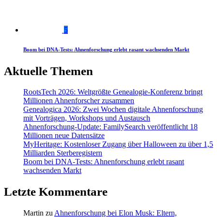
5
Boom bei DNA-Tests: Ahnenforschung erlebt rasant wachsenden Markt
Aktuelle Themen
RootsTech 2026: Weltgrößte Genealogie-Konferenz bringt
Millionen Ahnenforscher zusammen
Genealogica 2026: Zwei Wochen digitale Ahnenforschung
mit Vorträgen, Workshops und Austausch
Ahnenforschung-Update: FamilySearch veröffentlicht 18
Millionen neue Datensätze
MyHeritage: Kostenloser Zugang über Halloween zu über 1,5
Milliarden Sterberegistern
Boom bei DNA-Tests: Ahnenforschung erlebt rasant
wachsenden Markt
Letzte Kommentare
Martin
zu
Ahnenforschung bei Elon Musk: Eltern,