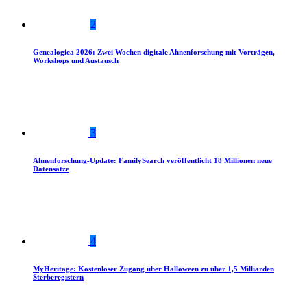
2
Genealogica 2026: Zwei Wochen digitale Ahnenforschung mit Vorträgen,
Workshops und Austausch
3
Ahnenforschung-Update: FamilySearch veröffentlicht 18 Millionen neue
Datensätze
4
MyHeritage: Kostenloser Zugang über Halloween zu über 1,5 Milliarden
Sterberegistern