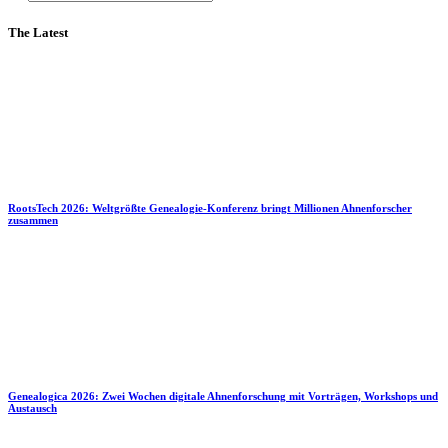
The Latest
RootsTech 2026: Weltgrößte Genealogie-Konferenz bringt Millionen Ahnenforscher
zusammen
Genealogica 2026: Zwei Wochen digitale Ahnenforschung mit Vorträgen, Workshops und
Austausch