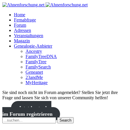
Home
Fernabfrage
Forum
Adressen
Veranstaltungen
Magazin
Genealogie-Anbieter
Ancestry
FamilyTreeDNA
FamilyTree
FamilySearch
Geneanet
23andMe
MyHeritage
Sie sind noch nicht im Forum angemeldet? Stellen Sie jetzt ihre
Frage und lassen Sie sich von unserer Community helfen!
Jetzt kostenlos
im Forum registrieren
Search