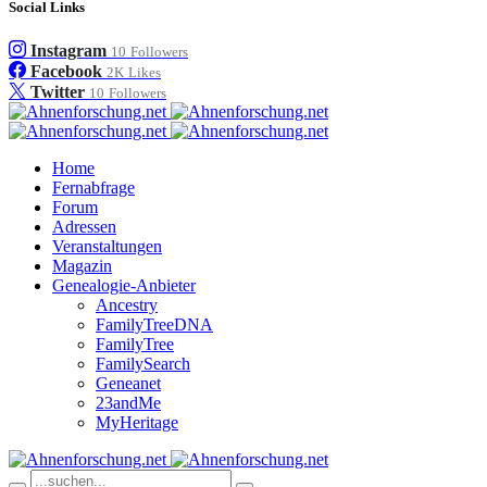
Social Links
Instagram
10
Followers
Facebook
2K
Likes
Twitter
10
Followers
Home
Fernabfrage
Forum
Adressen
Veranstaltungen
Magazin
Genealogie-Anbieter
Ancestry
FamilyTreeDNA
FamilyTree
FamilySearch
Geneanet
23andMe
MyHeritage