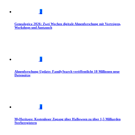
2
Genealogica 2026: Zwei Wochen digitale Ahnenforschung mit Vorträgen,
Workshops und Austausch
3
Ahnenforschung-Update: FamilySearch veröffentlicht 18 Millionen neue
Datensätze
4
MyHeritage: Kostenloser Zugang über Halloween zu über 1,5 Milliarden
Sterberegistern