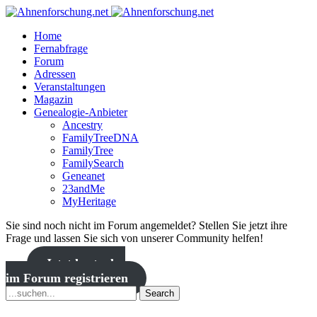
Home
Fernabfrage
Forum
Adressen
Veranstaltungen
Magazin
Genealogie-Anbieter
Ancestry
FamilyTreeDNA
FamilyTree
FamilySearch
Geneanet
23andMe
MyHeritage
Sie sind noch nicht im Forum angemeldet? Stellen Sie jetzt ihre
Frage und lassen Sie sich von unserer Community helfen!
Jetzt kostenlos
im Forum registrieren
Search