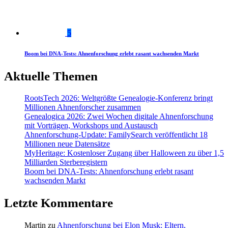
5
Boom bei DNA-Tests: Ahnenforschung erlebt rasant wachsenden Markt
Aktuelle Themen
RootsTech 2026: Weltgrößte Genealogie-Konferenz bringt
Millionen Ahnenforscher zusammen
Genealogica 2026: Zwei Wochen digitale Ahnenforschung
mit Vorträgen, Workshops und Austausch
Ahnenforschung-Update: FamilySearch veröffentlicht 18
Millionen neue Datensätze
MyHeritage: Kostenloser Zugang über Halloween zu über 1,5
Milliarden Sterberegistern
Boom bei DNA-Tests: Ahnenforschung erlebt rasant
wachsenden Markt
Letzte Kommentare
Martin
zu
Ahnenforschung bei Elon Musk: Eltern,