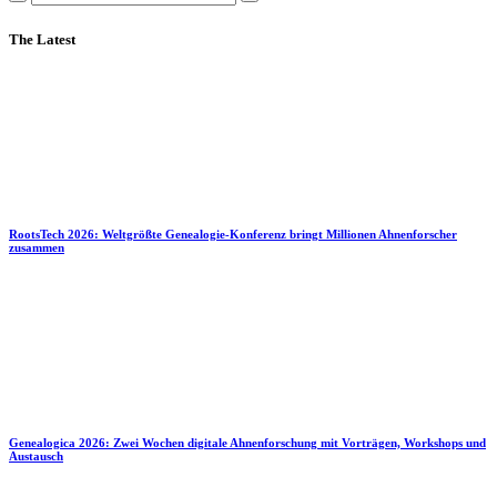
The Latest
RootsTech 2026: Weltgrößte Genealogie-Konferenz bringt Millionen Ahnenforscher
zusammen
Genealogica 2026: Zwei Wochen digitale Ahnenforschung mit Vorträgen, Workshops und
Austausch