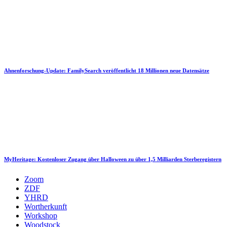
Ahnenforschung-Update: FamilySearch veröffentlicht 18 Millionen neue Datensätze
MyHeritage: Kostenloser Zugang über Halloween zu über 1,5 Milliarden Sterberegistern
Zoom
ZDF
YHRD
Wortherkunft
Workshop
Woodstock