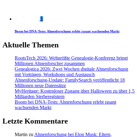
5
Boom bei DNA-Tests: Ahnenforschung erlebt rasant wachsenden Markt
Aktuelle Themen
RootsTech 2026: Weltgrößte Genealogie-Konferenz bringt
Millionen Ahnenforscher zusammen
Genealogica 2026: Zwei Wochen digitale Ahnenforschung
mit Vorträgen, Workshops und Austausch
Ahnenforschung-Update: FamilySearch veröffentlicht 18
Millionen neue Datensätze
MyHeritage: Kostenloser Zugang über Halloween zu über 1,5
Milliarden Sterberegistern
Boom bei DNA-Tests: Ahnenforschung erlebt rasant
wachsenden Markt
Letzte Kommentare
Martin
zu
Ahnenforschung bei Elon Musk: Eltern,