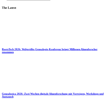
The Latest
RootsTech 2026: Weltgrößte Genealogie-Konferenz bringt Millionen Ahnenforscher
zusammen
Genealogica 2026: Zwei Wochen digitale Ahnenforschung mit Vorträgen, Workshops und
Austausch