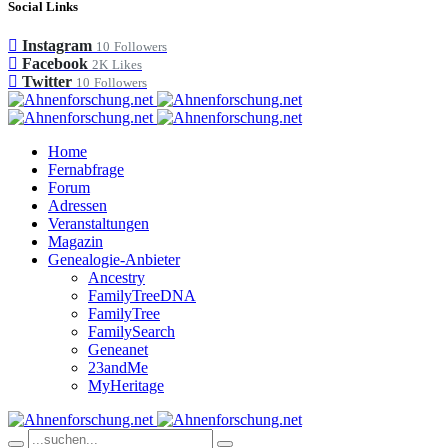
Social Links
Instagram
10
Followers
Facebook
2K
Likes
Twitter
10
Followers
Home
Fernabfrage
Forum
Adressen
Veranstaltungen
Magazin
Genealogie-Anbieter
Ancestry
FamilyTreeDNA
FamilyTree
FamilySearch
Geneanet
23andMe
MyHeritage