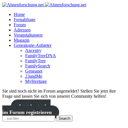
Home
Fernabfrage
Forum
Adressen
Veranstaltungen
Magazin
Genealogie-Anbieter
Ancestry
FamilyTreeDNA
FamilyTree
FamilySearch
Geneanet
23andMe
MyHeritage
Sie sind noch nicht im Forum angemeldet? Stellen Sie jetzt ihre
Frage und lassen Sie sich von unserer Community helfen!
Jetzt kostenlos
im Forum registrieren
Search