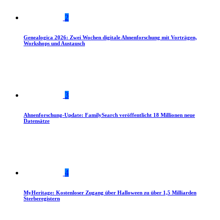
2
Genealogica 2026: Zwei Wochen digitale Ahnenforschung mit Vorträgen,
Workshops und Austausch
3
Ahnenforschung-Update: FamilySearch veröffentlicht 18 Millionen neue
Datensätze
4
MyHeritage: Kostenloser Zugang über Halloween zu über 1,5 Milliarden
Sterberegistern