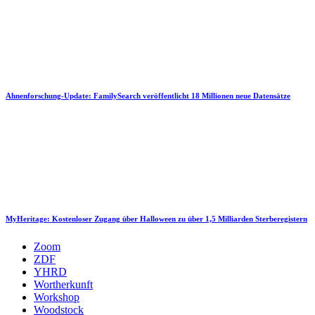
Ahnenforschung-Update: FamilySearch veröffentlicht 18 Millionen neue Datensätze
MyHeritage: Kostenloser Zugang über Halloween zu über 1,5 Milliarden Sterberegistern
Zoom
ZDF
YHRD
Wortherkunft
Workshop
Woodstock