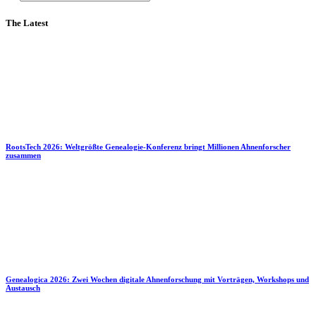
The Latest
RootsTech 2026: Weltgrößte Genealogie-Konferenz bringt Millionen Ahnenforscher
zusammen
Genealogica 2026: Zwei Wochen digitale Ahnenforschung mit Vorträgen, Workshops und
Austausch