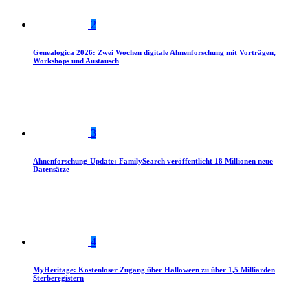
2
Genealogica 2026: Zwei Wochen digitale Ahnenforschung mit Vorträgen,
Workshops und Austausch
3
Ahnenforschung-Update: FamilySearch veröffentlicht 18 Millionen neue
Datensätze
4
MyHeritage: Kostenloser Zugang über Halloween zu über 1,5 Milliarden
Sterberegistern