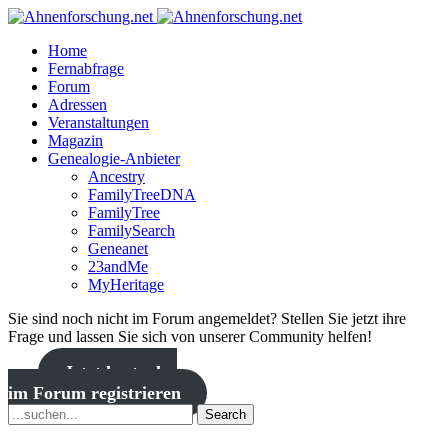
Home
Fernabfrage
Forum
Adressen
Veranstaltungen
Magazin
Genealogie-Anbieter
Ancestry
FamilyTreeDNA
FamilyTree
FamilySearch
Geneanet
23andMe
MyHeritage
Sie sind noch nicht im Forum angemeldet? Stellen Sie jetzt ihre
Frage und lassen Sie sich von unserer Community helfen!
Jetzt kostenlos
im Forum registrieren
Search