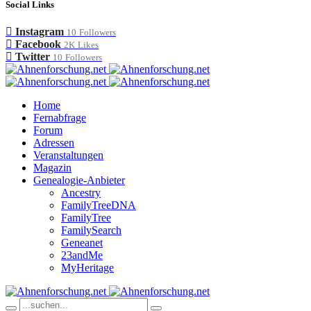
Social Links
Instagram
10
Followers
Facebook
2K
Likes
Twitter
10
Followers
Home
Fernabfrage
Forum
Adressen
Veranstaltungen
Magazin
Genealogie-Anbieter
Ancestry
FamilyTreeDNA
FamilyTree
FamilySearch
Geneanet
23andMe
MyHeritage