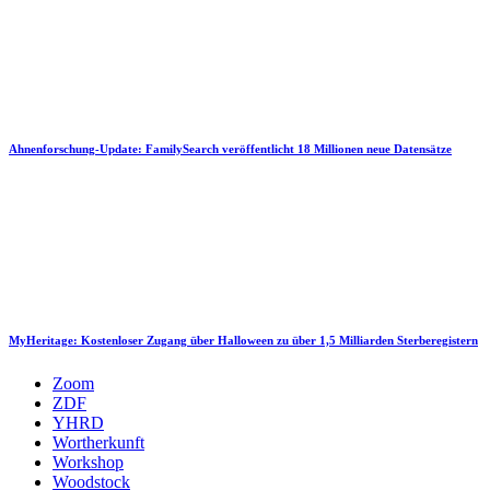
Ahnenforschung-Update: FamilySearch veröffentlicht 18 Millionen neue Datensätze
MyHeritage: Kostenloser Zugang über Halloween zu über 1,5 Milliarden Sterberegistern
Zoom
ZDF
YHRD
Wortherkunft
Workshop
Woodstock