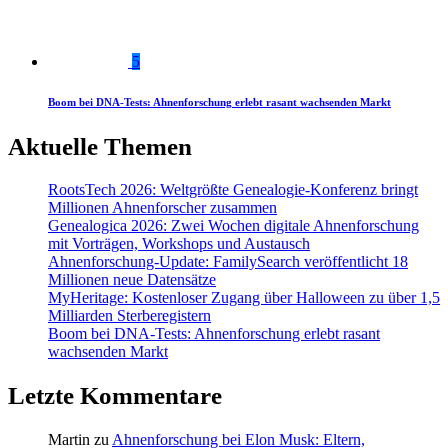
5
Boom bei DNA-Tests: Ahnenforschung erlebt rasant wachsenden Markt
Aktuelle Themen
RootsTech 2026: Weltgrößte Genealogie-Konferenz bringt
Millionen Ahnenforscher zusammen
Genealogica 2026: Zwei Wochen digitale Ahnenforschung
mit Vorträgen, Workshops und Austausch
Ahnenforschung-Update: FamilySearch veröffentlicht 18
Millionen neue Datensätze
MyHeritage: Kostenloser Zugang über Halloween zu über 1,5
Milliarden Sterberegistern
Boom bei DNA-Tests: Ahnenforschung erlebt rasant
wachsenden Markt
Letzte Kommentare
Martin
zu
Ahnenforschung bei Elon Musk: Eltern,