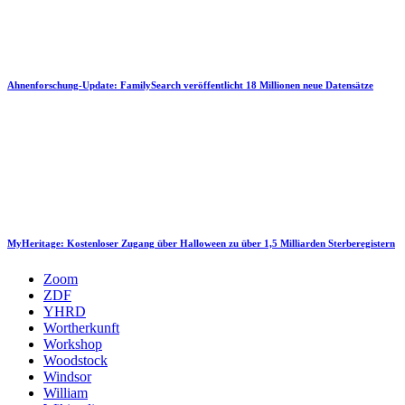
Ahnenforschung-Update: FamilySearch veröffentlicht 18 Millionen neue Datensätze
MyHeritage: Kostenloser Zugang über Halloween zu über 1,5 Milliarden Sterberegistern
Zoom
ZDF
YHRD
Wortherkunft
Workshop
Woodstock
Windsor
William