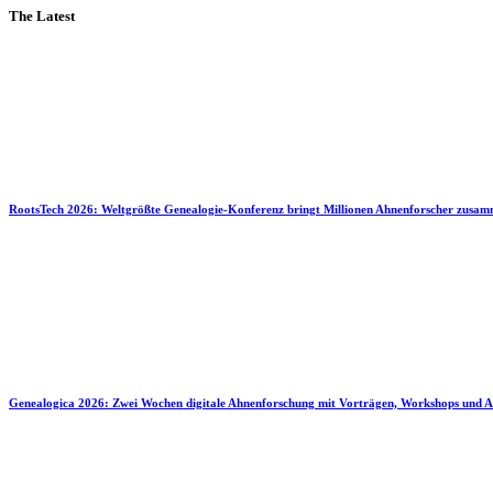
The Latest
RootsTech 2026: Weltgrößte Genealogie-Konferenz bringt Millionen Ahnenforscher zusa
Genealogica 2026: Zwei Wochen digitale Ahnenforschung mit Vorträgen, Workshops und A