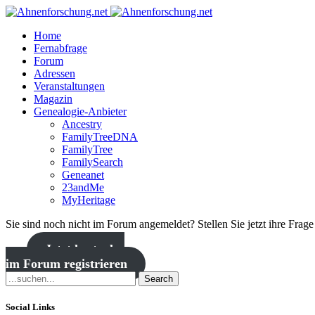
Home
Fernabfrage
Forum
Adressen
Veranstaltungen
Magazin
Genealogie-Anbieter
Ancestry
FamilyTreeDNA
FamilyTree
FamilySearch
Geneanet
23andMe
MyHeritage
Sie sind noch nicht im Forum angemeldet? Stellen Sie jetzt ihre Frag
Jetzt kostenlos
im Forum registrieren
Search
Social Links