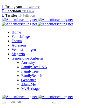
Instagram
10
Followers
Facebook
2K
Likes
Twitter
10
Followers
Home
Fernabfrage
Forum
Adressen
Veranstaltungen
Magazin
Genealogie-Anbieter
Ancestry
FamilyTreeDNA
FamilyTree
FamilySearch
Geneanet
23andMe
MyHeritage